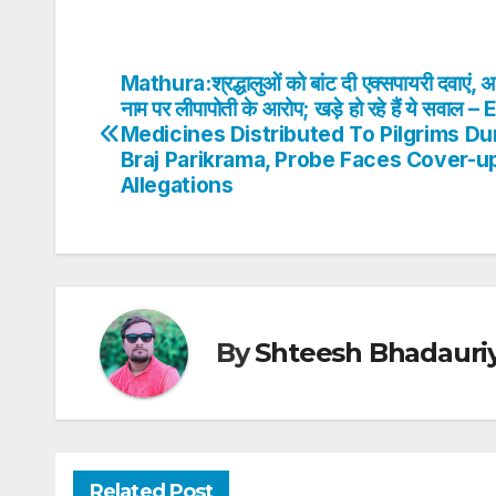
h
a
w
n
nt
h
at
c
itt
k
er
ar
s
e
er
e
e
e
Mathura:श्रद्धालुओं को बांट दी एक्सपायरी दवाएं, अ
Post
A
b
dI
st
नाम पर लीपापोती के आरोप; खड़े हो रहे हैं ये सवाल 
navigation
Medicines Distributed To Pilgrims Du
p
o
n
Braj Parikrama, Probe Faces Cover-u
p
o
Allegations
k
By
Shteesh Bhadauri
Related Post