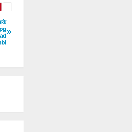
माके
 Lpg
ead
mbi