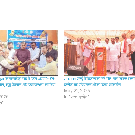
प्राथमिकी दर्ज –
ने फंदा ल
SHTEESH BHADAURIYA
SHTEESH BHA
Bag Stolen
जान –
From Car; No
Newly
Fir Registered
Woman
Her Li
Hangi
Hersel
के जग्गाहेड़ी गांव में ‘जल अर्पण 2026’
Jalaun उरई में विकास को नई गति: जल शक्ति मंत्री 
Months
ित, शुद्ध पेयजल और जल संरक्षण का दिया
करोड़ों की परियोजनाओं का किया लोकार्पण
May 21, 2025
Marria
2026
In "उत्तर प्रदेश"
ेश"