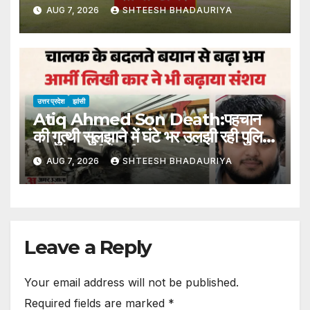
Arrested For Extorting Rs
AUG 7, 2026
SHTEESH BHADAURIYA
10,000 Per Month
उत्तर प्रदेश
झांसी
Atiq Ahmed Son Death:पहचान
की गुत्थी सुलझाने में घंटे भर उलझी रही पुलिस,
शादी के कार्ड से हुई अबान की शिनाख्त –
AUG 7, 2026
SHTEESH BHADAURIYA
Atiq Ahmed Son Death Police
Spent An Hour Grappling
With The Puzzle Of
Identification
Leave a Reply
Your email address will not be published.
Required fields are marked
*