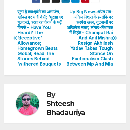
at
c
itt
k
er
ar
s
e
er
e
e
e
सुना है क्या:झांसे का अलाउंस,
Up Big News:चंपत राय-
Post
ग्लोबल पर भारी देसी; ‘मुरझा गए
अनिल मिश्रा के इस्तीफे पर
A
b
dI
st
गुलदस्ते, रखा रहा केक’ के पढ़ें
सस्पेंस खत्म, गुटबाजी पर
navigation
p
o
n
किस्से – Have You
अखिलेश सख्त; सांसद-विधायक
Heard? The
में भिड़ंत – Champat Rai
p
o
‘deceptive’
And Anil Mishra
Allowance;
Resign Akhilesh
k
Homegrown Beats
Yadav Takes Tough
Global; Read The
Stance On
Stories Behind
Factionalism Clash
‘withered Bouquets
Between Mp And Mla
By
Shteesh
Bhadauriya