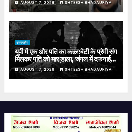
AUGUST 7, 2026
SHTEESH BHADAURIYA
शिनाख्त – Atiq Ahmed Son
Death Police Spent An Hour
Grappling With The Puzzle
Of Identification
उत्तर प्रदेश
यूपी में एक और पति का कत्ल:बेटी के प्रेमी संग
मिलकर पति को मार डाला, जंगल में दफनाई
लाश; पुलिस तलाश में जुटी – Mother-
AUGUST 7, 2026
SHTEESH BHADAURIYA
daughter Duo Allegedly Kill
Husband With Daughter’s
Lover Bury Body In Mathura
Forest