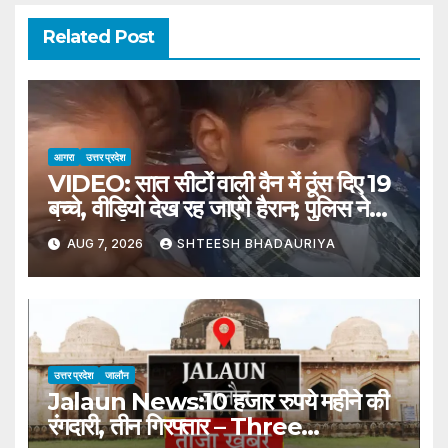
Related Post
आगरा
उत्तर प्रदेश
VIDEO: सात सीटों वाली वैन में ठूंस दिए 19
बच्चे, वीडियो देख रह जाएंगे हैरान; पुलिस ने
ठोंका जुर्माना
AUG 7, 2026
SHTEESH BHADAURIYA
उत्तर प्रदेश
जालौन
Jalaun News:10 हजार रुपये महीने की
रंगदारी, तीन गिरफ्तार – Three