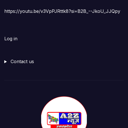
https://youtu.be/v3VpPJRttk8?si=B2B_--JkoU_JJQpy
Log in
Contact us