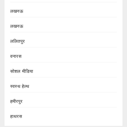
लखनऊ
लखनऊ
ललितपुर
वनारस
सोशल मीडिया
स्वस्थ हेल्थ
हमीरपुर
हाथरस