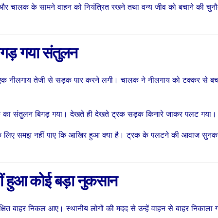
वीडियो वायरल कर
पोस्ट करन
SHTEESH BHADAURIYA
SHTEESH BH
त हुई और चालक के सामने वाहन को नियंत्रित रखने तथा वन्य जीव को बचाने की चुन
मांगी सुरक्षा – After
गिरफ्तार
A Love
Arres
ड़ गया संतुलन
Marriage, A
Posti
Young
Porno
 तभी एक नीलगाय तेजी से सड़क पार करने लगी। चालक ने नीलगाय को टक्कर से बच
Woman
Conte
Sought
क का संतुलन बिगड़ गया। देखते ही देखते ट्रक सड़क किनारे जाकर पलट गया।
Protection By
े लिए समझ नहीं पाए कि आखिर हुआ क्या है। ट्रक के पलटने की आवाज सुनक
Making A
Video Go Viral
ं हुआ कोई बड़ा नुकसान
्षित बाहर निकल आए। स्थानीय लोगों की मदद से उन्हें वाहन से बाहर निकाला 