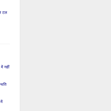
नि टल
ं नहीं
्थिति
ें