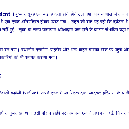
dent
में बुधवार सुबह एक बड़ा हादसा होते-होते टल गया, जब कव्वाल और जा
ें एक ट्रक अनियंत्रित होकर पलट गया। राहत की बात यह रही कि दुर्घटना में
नहीं हुई। सुबह के समय यातायात अपेक्षाकृत कम होने के कारण संभावित बड़ा 
ल बन गया। स्थानीय ग्रामीण, राहगीर और अन्य वाहन चालक मौके पर पहुंचे औ
 अधिकारियों को भी अवगत कराया गया।
क
उत्तर प्रदेश
जालौन
उत्तर प्रदेश
जालौन
वासी बड़ौली (पानीपत), अपने ट्रक में प्लास्टिक दाना लादकर हरियाणा के पान
Jalaun
Jalau
News:प्रेम विवाह
News:च
मार्ग से गुजर रहा था। इसी दौरान हाईवे पर अचानक एक नीलगाय आ गई, जिसस
के बाद युवती ने
पोर्नोग्र
AUGUST 8, 2026
AUGUST 8