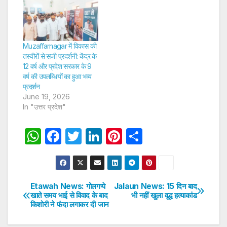
Muzaffarnagar में विकास की
तस्वीरों से सजी प्रदर्शनी: केंद्र के
12 वर्ष और प्रदेश सरकार के 9
वर्ष की उपलब्धियों का हुआ भव्य
प्रदर्शन
June 19, 2026
In "उत्तर प्रदेश"
W
F
T
Li
Pi
S
h
a
w
n
nt
h
at
c
itt
k
er
ar
s
e
er
e
e
e
Etawah News: गोलगप्पे
Jalaun News: 15 दिन बाद
Post
खाते समय भाई से विवाद के बाद
भी नहीं खुला वृद्ध हत्याकांड
A
b
dI
st
किशोरी ने फंदा लगाकर दी जान
navigation
p
o
n