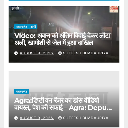
उत्तर प्रदेश
झांसी
Video: अबान को अंतिम विदाई देकर लौटा
अली, खामोशी से जेल में हुआ दाखिल
AUGUST 9, 2026
SHTEESH BHADAURIYA
उत्तर प्रदेश
Agra:डिप्टी वन रेंजर का डांस वीडियो
वायरल, पेश की सफाई – Agra: Deputy
Forest Ranger’s Dance Video
AUGUST 9, 2026
SHTEESH BHADAURIYA
Goes Viral; Offers