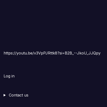
https://youtu.be/v3VpPJRttk8?si=B2B_--JkoU_JJQpy
Log in
Contact us