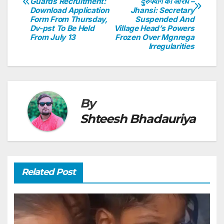
Guards Recruitment:
दुरुपयोग का आरोप –
p
o
Download Application
Jhansi: Secretary
Form From Thursday,
Suspended And
k
Dv-pst To Be Held
Village Head’s Powers
From July 13
Frozen Over Mgnrega
Irregularities
By
Shteesh Bhadauriya
Related Post