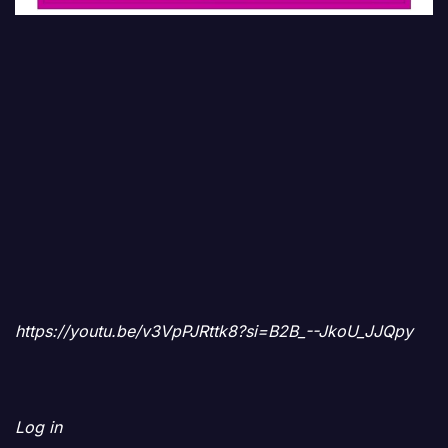
https://youtu.be/v3VpPJRttk8?si=B2B_--JkoU_JJQpy
Log in