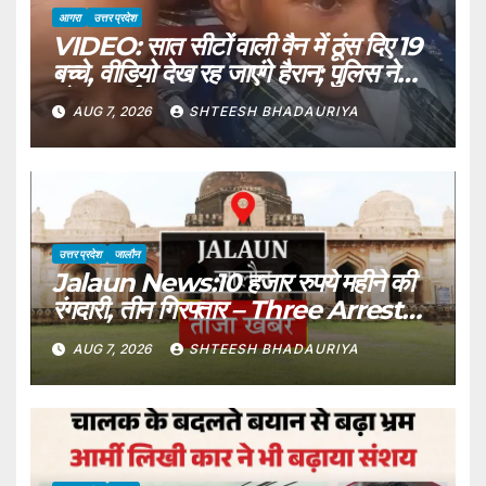
आगरा
उत्तर प्रदेश
VIDEO: सात सीटों वाली वैन में ठूंस दिए 19
बच्चे, वीडियो देख रह जाएंगे हैरान; पुलिस ने
ठोंका जुर्माना
AUG 7, 2026
SHTEESH BHADAURIYA
उत्तर प्रदेश
जालौन
Jalaun News:10 हजार रुपये महीने की
रंगदारी, तीन गिरफ्तार – Three Arrested
For Extorting Rs 10,000 Per
AUG 7, 2026
SHTEESH BHADAURIYA
Month