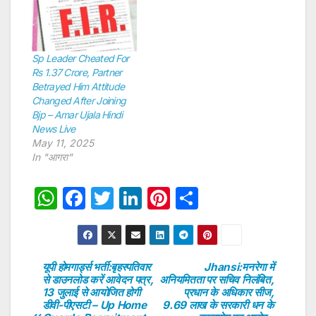
Sp Leader Cheated For
Rs 1.37 Crore, Partner
Betrayed Him Attitude
Changed After Joining
Bjp – Amar Ujala Hindi
News Live
May 11, 2025
In "आगरा"
W
F
T
Li
Pi
S
h
a
w
n
nt
h
at
c
itt
k
er
ar
s
e
er
e
e
e
यूपी होमगार्ड्स भर्ती:बृहस्पतिवार
Jhansi:मनरेगा में
Post
से डाउनलोड करें आवेदन पत्र,
अनियमितता पर सचिव निलंबित,
A
b
dI
st
13 जुलाई से आयोजित होगी
प्रधान के अधिकार सीज,
navigation
p
o
n
डीवी-पीएसटी – Up Home
9.69 लाख के सरकारी धन के