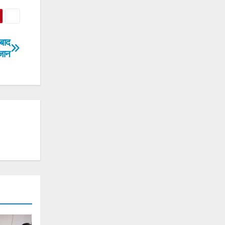
बाद
जान