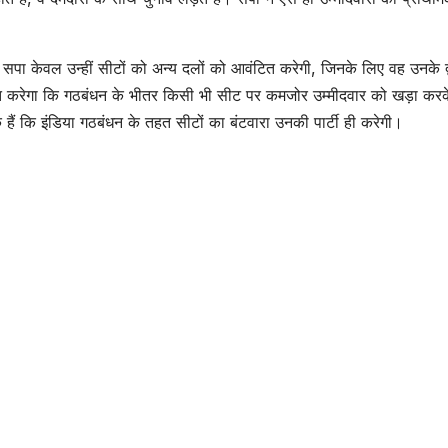
कुल्हाड़ी से हमला –
का शव, 
SHTEESH BHADAURIYA
SHTEESH BHA
Uncle
– Body
सपा केवल उन्हीं सीटों को अन्य दलों को आवंटित करेगी, जिनके लिए वह उनके द्
Attacked
Young
िश्चित करेगा कि गठबंधन के भीतर किसी भी सीट पर कमजोर उम्मीदवार को खड़ा कर
With An Axe
Found 
हैं कि इंडिया गठबंधन के तहत सीटों का बंटवारा उनकी पार्टी ही करेगी।
In A Dispute
Dump
Over Plot
Cabin; 
Possession
Absco