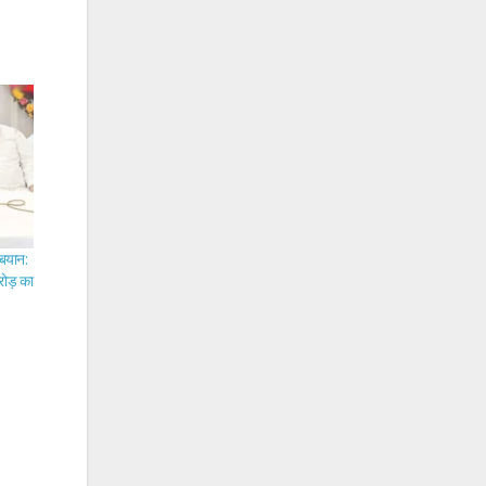
बयान:
रोड़ का