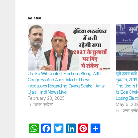
Related
Up: Sp Will Contest Elections Along With
यूपी:एकला चलो रे
Congress And Allies, Made These
नुकसान, 2019 के
Indications Regarding Giving Seats; – Amar
The Bsp Is 
Ujala Hindi News Live
Its Ekla Cha
February 23, 2025
Losing Elect
In "उत्तर प्रदेश"
May 6, 20
In "उत्तर प्रद
W
F
T
Li
Pi
S