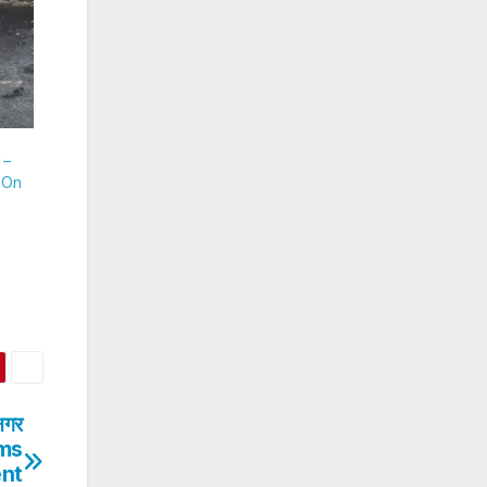
 –
 On
नगर
lams
ent