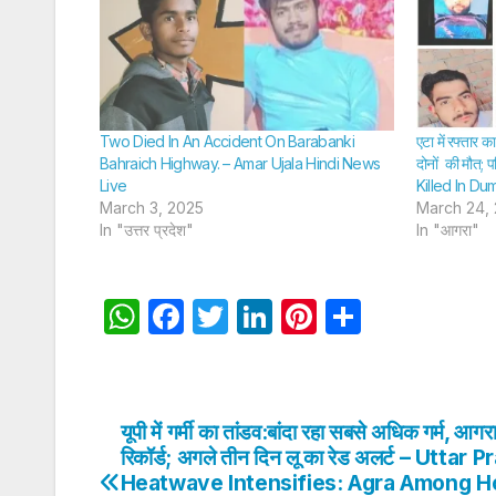
Two Died In An Accident On Barabanki
एटा में रफ्तार क
Bahraich Highway. – Amar Ujala Hindi News
दोनों की मौत; 
Live
Killed In Du
March 3, 2025
March 24,
In "उत्तर प्रदेश"
In "आगरा"
W
F
T
Li
Pi
S
h
a
w
n
nt
h
at
c
itt
k
er
ar
s
e
er
e
e
e
यूपी में गर्मी का तांडव:बांदा रहा सबसे अधिक गर्म, आगरा 
Post
A
b
dI
st
रिकॉर्ड; अगले तीन दिन लू का रेड अलर्ट – Uttar
navigation
Heatwave Intensifies: Agra Among H
p
o
n