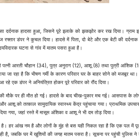
ऐसा दर्दनाक हादसा हुआ, जिसने पूरे इलाके को झकझोर कर रख दिया। ग्राम झ
रफ्तार डंपर ने कुचल दिया। हादसे में पिता, दो बेटे और एक बेटी की दर्दनाक
दयविदारक घटना से गांव में मातम पसरा हुआ है।
नी पत्नी आरती चौहान (34), पुत्र अनुराग (12), आशू (8) तथा पुत्री आंशिक (
ा जा रहा है कि भीषण गर्मी के कारण परिवार घर के बाहर सोने को मजबूर था।
आ रहे एक डंपर ने अनियंत्रित होकर पूरे परिवार को रौंद दिया।
ग की मौके पर ही मौत हो गई। हादसे के बाद चीख-पुकार मच गई। आसपास के लो
उत्तर प्रदेश
जालौन
उत्तर प्रदेश
जालौन
Jalaun News:दो
Jalaun
र आशू को तत्काल सामुदायिक स्वास्थ्य केंद्र पहुंचाया गया। प्राथमिक उपचार
ा गया, जहां रस्ते में मासूम अंशिका व आशू ने भी दम तोड़ दिया।
बाइकों की भिड़ंत में
News:क
आ है। हर आंख नम है और लोगों के मुंह से बस यही निकल रहा है कि एक पल में पू
पूर्व प्रधान के बेटे की
तहसील की 
AUGUST 7, 2026
AUGUST 7,
ही है, जबकि घर में खुशियों की जगह मातम पसरा है। सूचना पर पहुंची पुलिस ने 