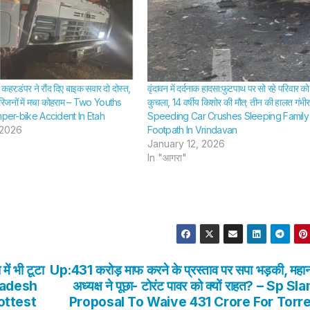
ा कहर:डंपर ने रौंद दिए बाइक सवार दो दोस्त,
वृंदावन में दर्दनाक हादसा:फुटपाथ पर सो रहे परिवार को
परिजनों में मचा कोहराम – Two Youths
कुचला, 14 वर्षीय किशोर की मौत; तीन की हालत गंभीर
mper-bike Accident In Etah
Speeding Car Crushes Sleeping Family
 2026
Footpath In Vrindavan
January 12, 2026
In "आगरा"
में भी टूटा
Up:431 करोड़ माफ करने के प्रस्ताव पर सपा भड़की, महा
 Pradesh
अध्यक्ष ने पूछा- टोरंट पावर को क्यों राहत? – Sp S
ottest
Proposal To Waive 431 Crore For Torr