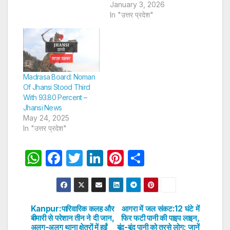
January 3, 2026
In "उत्तर प्रदेश"
Madrasa Board: Noman
Of Jhansi Stood Third
With 93.80 Percent –
Jhansi News
May 24, 2025
In "उत्तर प्रदेश"
W
F
T
Li
Pi
S
h
a
w
n
nt
h
at
c
itt
k
er
ar
s
e
er
e
e
e
Kanpur:पारिवारिक कलह और
आगरा में जल संकट:12 घंटे में
Post
बीमारी से परेशान तीन ने दी जान,
फिर फटी पानी की पाइप लाइन,
A
b
dI
st
अलग-अलग थाना क्षेत्रों में हुईं
बूंद-बूंद पानी को तरसे लोग; जानें