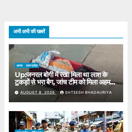
अभी अभी की खबरें
आगरा
उत्तर प्रदेश
Up:जनरल बोगी में रखा मिला था लाश के
टुकड़ों से भरा बैग, जांच टीम को मिला अहम
सुराग; चेन्नई के परिवार की तलाश –
AUGUST 8, 2026
SHTEESH BHADAURIYA
Chennai Family Suspected In
Case Of Bag Filled With Body
Parts Found In General Train
Coach