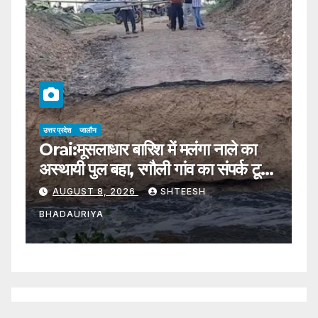
उत्तर प्रदेश
जालौन
उत्
Orai:मूसलाधार बारिश में मलंगा नाले का
J
अस्थायी पुल बहा, रगौली गांव का संपर्क टूटा;
अ
पांच हजार आबादी प्रभावित – Jalaun-
रू
AUGUST 8, 2026
SHTEESH
ragauli-malanga-nala-
र
BHADAURIYA
B
temporary-bridge-washed-
C
away
J
H