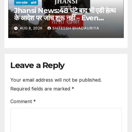
उत्तर प्रदेश
झांसी
Jhansi News:48 घंटे बाद भी एडी हेल्थ
के आदेश पर जांच शुरू नहीं – Even
After 48 Hours, The
AUG 8, 2026
SHTEESH BHADAURIYA
Investigation Has Not Started
On The Orders Of Ad Health
Leave a Reply
Your email address will not be published.
Required fields are marked
*
Comment
*