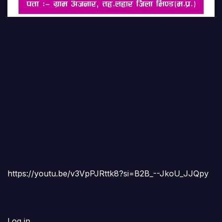
https://youtu.be/v3VpPJRttk8?si=B2B_--JkoU_JJQpy
Log in