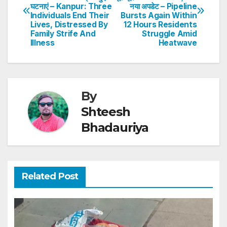
navigation
p
o
n
घटनाएं – Kanpur: Three
नया अपडेट – Pipeline
Individuals End Their
Bursts Again Within
p
o
Lives, Distressed By
12 Hours Residents
Family Strife And
Struggle Amid
k
Illness
Heatwave
By
Shteesh
Bhadauriya
Related Post