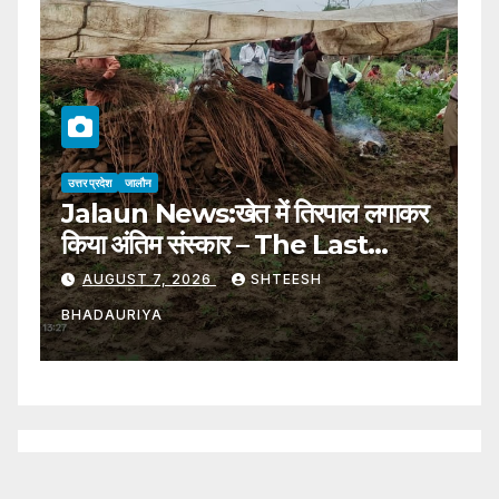
उत्तर प्रदेश
जालौन
उत्
Jalaun News:खेत में तिरपाल लगाकर
ह
किया अंतिम संस्कार – The Last
अं
Rites Were Performed By
प
AUGUST 7, 2026
SHTEESH
Putting A Tarpaulin In The
U
BHADAURIYA
B
Field
T
Y
F