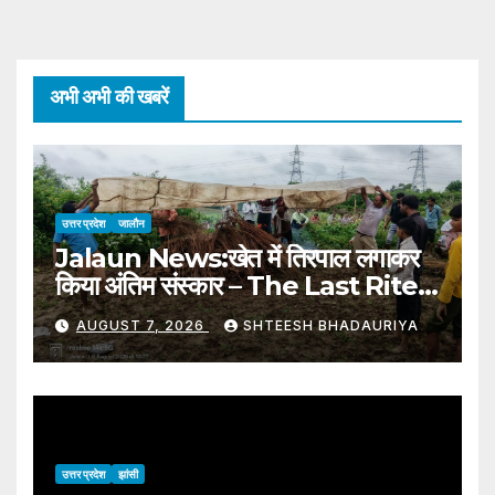
अभी अभी की खबरें
उत्तर प्रदेश
जालौन
Jalaun News:खेत में तिरपाल लगाकर
किया अंतिम संस्कार – The Last Rites
Were Performed By Putting
AUGUST 7, 2026
SHTEESH BHADAURIYA
A Tarpaulin In The Field
उत्तर प्रदेश
झांसी