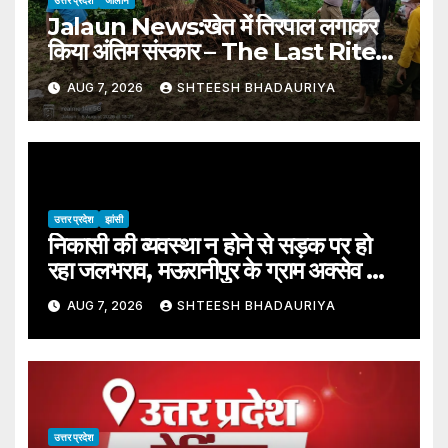
उत्तर प्रदेश
जालौन
Jalaun News:खेत में तिरपाल लगाकर
किया अंतिम संस्कार – The Last Rites
Were Performed By Putting
AUG 7, 2026
SHTEESH BHADAURIYA
A Tarpaulin In The Field
उत्तर प्रदेश
झांसी
निकासी की व्यवस्था न होने से सड़क पर हो
रहा जलभराव, मऊरानीपुर के ग्राम अक्सेव का
मामला – Waterlogging On The
AUG 7, 2026
SHTEESH BHADAURIYA
Road Due To Lack Of
Drainage; Incident Reported
From Aksev Village,
Mauranipur.
उत्तर प्रदेश