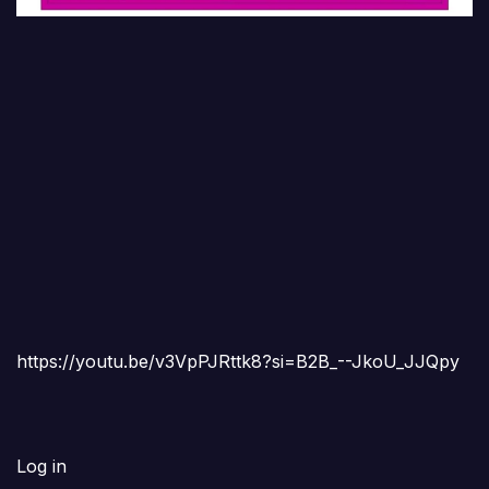
https://youtu.be/v3VpPJRttk8?si=B2B_--JkoU_JJQpy
Log in