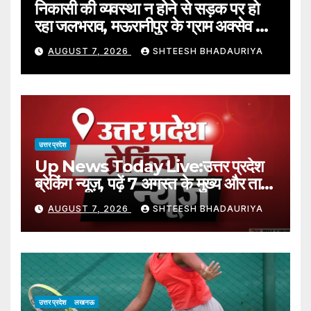
निकासी की व्यवस्था न होने से सड़क पर हो
रहा जलभराव, मऊरानीपुर के ग्राम अक्सेव का
मामला – Waterlogging On The
AUGUST 7, 2026
SHTEESH BHADAURIYA
Road Due To Lack Of
Drainage; Incident Reported
From Aksev Village,
Mauranipur.
उत्तर प्रदेश
Up News Today Live:उत्तर प्रदेश
ब्रेकिंग न्यूज़, पढ़ें 7 अगस्त के मुख्य और ताजा
समाचार – Up Breaking News
AUGUST 7, 2026
SHTEESH BHADAURIYA
Live Updates: Uttar Pradesh
Latest News Today In Hindi 7
August 2026
उत्तर प्रदेश
लखनऊ