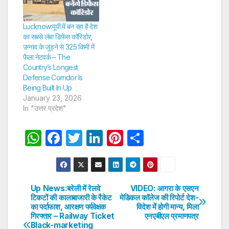
Lucknow:यूपी में बन रहा है देश
का सबसे लंबा डिफेंस कॉरिडोर,
उन्नाव के जुड़ने से 325 किमी में
फैला नेटवर्क – The
Country’s Longest
Defense Corridor Is
Being Built In Up
January 23, 2026
In "उत्तर प्रदेश"
W
F
T
Li
Pi
S
h
a
w
n
nt
h
at
c
itt
k
er
ar
s
e
er
e
e
e
Up News:बरेली में रेलवे
VIDEO: आगरा के एसएन
Post
टिकटों की कालाबाजारी के रैकेट
मेडिकल काॅलेज की रिपोर्ट देश-
A
b
dI
st
का पर्दाफाश, आरक्षण पर्यवेक्षक
विदेश में होगी मान्य, मिला
navigation
p
o
n
गिरफ्तार – Railway Ticket
एनएबीएल प्रमाणपत्र
Black-marketing