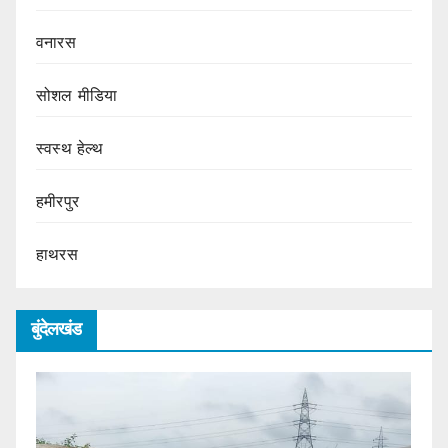
वनारस
सोशल मीडिया
स्वस्थ हेल्थ
हमीरपुर
हाथरस
बुंदेलखंड