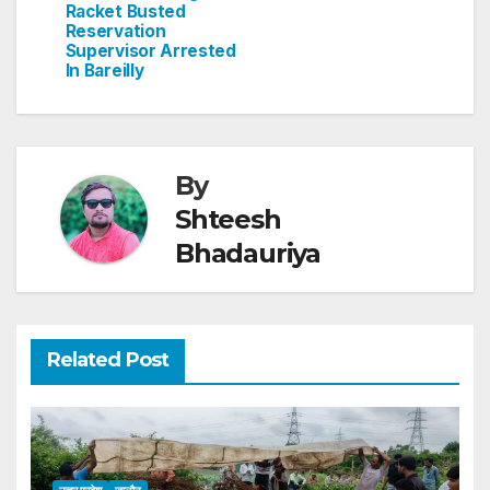
p
o
Racket Busted
Reservation
k
Supervisor Arrested
In Bareilly
By
Shteesh
Bhadauriya
Related Post