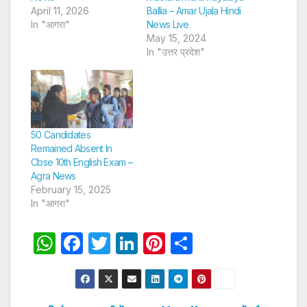
April 11, 2026
Ballia – Amar Ujala Hindi
In "आगरा"
News Live
May 15, 2024
In "उत्तर प्रदेश"
50 Candidates
Remained Absent In
Cbse 10th English Exam –
Agra News
February 15, 2025
In "आगरा"
W
F
T
Li
Pi
S
h
a
w
n
nt
h
at
c
itt
k
er
ar