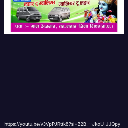
https://youtu.be/v3VpPJRttk8?si=B2B_--JkoU_JJQpy