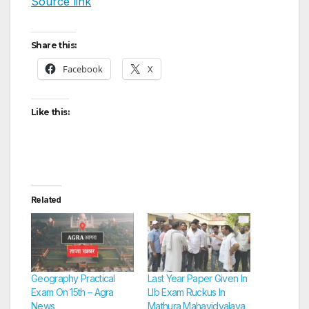
Source link
Share this:
Facebook
X
Like this:
Related
Geography Practical
Last Year Paper Given In
Exam On 15th – Agra
Llb Exam Ruckus In
News
Mathura Mahavidyalaya