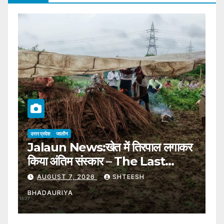
उत्तर प्रदेश
जालौन
उत्
Jalaun News:खेत में तिरपाल लगाकर
ह
किया अंतिम संस्कार – The Last
अं
Rites Were Performed By
प
AUGUST 7, 2026
SHTEESH
Putting A Tarpaulin In The
U
BHADAURIYA
B
Field
T
Y