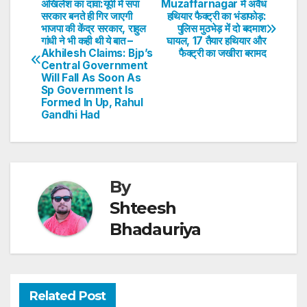
s
e
er
e
e
e
अखिलेश का दावा:यूपी में सपा
Muzaffarnagar में अवैध
Post
सरकार बनते ही गिर जाएगी
हथियार फैक्ट्री का भंडाफोड़:
A
b
dI
st
भाजपा की केंद्र सरकार, राहुल
पुलिस मुठभेड़ में दो बदमाश
navigation
p
o
n
गांधी ने भी कही थी ये बात –
घायल, 17 तैयार हथियार और
Akhilesh Claims: Bjp’s
फैक्ट्री का जखीरा बरामद
p
o
Central Government
Will Fall As Soon As
k
Sp Government Is
Formed In Up, Rahul
Gandhi Had
By
Shteesh
Bhadauriya
Related Post