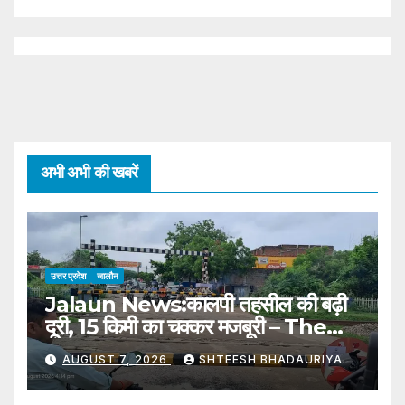
F
अभी अभी की खबरें
उत्तर प्रदेश
जालौन
Jalaun News:कालपी तहसील की बढ़ी
दूरी, 15 किमी का चक्कर मजबूरी – The
Distance To Kalpi Tehsil Has
AUGUST 7, 2026
SHTEESH BHADAURIYA
Increased, Forcing A 15 Km
Detour