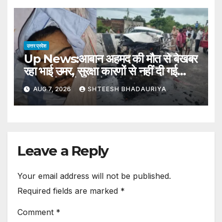
Submitted To The Sub-
divisional Magistrate Against
The Person Responsible
उत्तर प्रदेश
Up News:आबान अहमद की मौत से बेखबर
रहा भाई उमर, सुरक्षा कारणों से नहीं दी गई
सूचना; बैरक में नहीं है टीवी – Umar
AUG 7, 2026
SHTEESH BHADAURIYA
Remained Unaware Of His
Brother Aban Ahmed Death
In Accident He Was Not
Informed Due To Security
Reasons
Leave a Reply
Your email address will not be published.
Required fields are marked
*
Comment
*