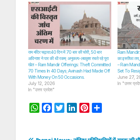
राम मंदिर चढ़ावा:40 दिन में 70 बार की चोरी, 50 बार
Ram Mandir:चढ़
अविनाश ने पार की थी रकम; अनुकल्प-लवकुश रचते रहे पूरा
का इस्तीफा तय, ब
खेल – Ram Mandir Offerings: Theft Committed
– Ram Mandi
70 Times In 40 Days; Avinash Had Made Off
Set To Resi
With Money On 50 Occasions.
June 27, 2
July 12, 2026
In "उत्तर प्रद
In "उत्तर प्रदेश"
W
F
T
Li
Pi
S
h
a
w
n
nt
h
at
c
itt
k
er
ar
s
e
er
e
e
e