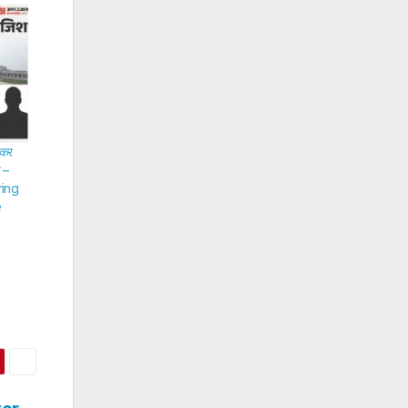
लकर
ज –
ring
e