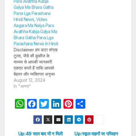
Para Avathha Kabja
और अन्य विवरण पूरी तरह
Galya Ma Bhara Gatha
सुरक्षित तरीके…
Pana Lga Parashana
Hindi News, Video
Aagara Ma Nalya Para
Avathha Kabja Galya Ma
Bhara Gatha Pana Lga
Parashana News In Hindi
Disclaimer हम डाटा संग्रह
टूल्स, जैसे की कुकीज के
माध्यम से आपकी जानकारी
एकत्र करते हैं ताकि आपको
बेहतर और व्यक्तिगत अनुभव
प्रदान कर सकें और लक्षित
August 12, 2024
विज्ञापन पेश कर सकें। अगर
In "आगरा"
आप साइन-अप करते हैं, तो हम
आपका ईमेल पता, फोन नंबर
W
F
T
Li
Pi
S
और अन्य विवरण पूरी तरह
h
a
w
n
nt
h
सुरक्षित तरीके…
at
c
itt
k
er
ar
s
e
er
e
e
e
Up:49 साल बाद भी न मिली
Up:स्कूल वाहनों पर परिवहन