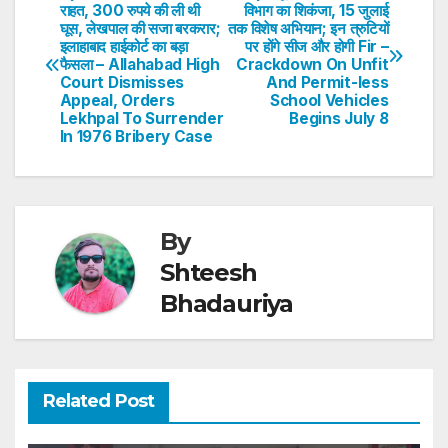
Post
राहत, 300 रुपये की ली थी
विभाग का शिकंजा, 15 जुलाई
A
b
dI
st
घूस, लेखपाल की सजा बरकरार;
तक विशेष अभियान; इन त्रुटियों
navigation
p
o
n
इलाहाबाद हाईकोर्ट का बड़ा
पर होंगे सीज और होगी Fir –
फैसला – Allahabad High
Crackdown On Unfit
p
o
Court Dismisses
And Permit-less
Appeal, Orders
School Vehicles
k
Lekhpal To Surrender
Begins July 8
In 1976 Bribery Case
By
Shteesh
Bhadauriya
Related Post