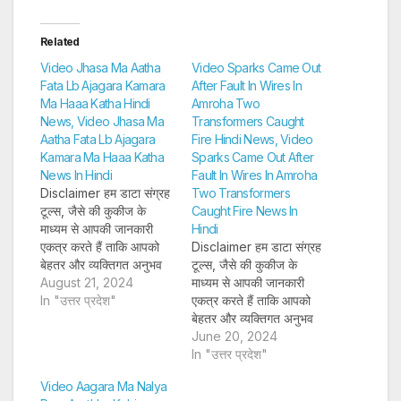
Related
Video Jhasa Ma Aatha
Video Sparks Came Out
Fata Lb Ajagara Kamara
After Fault In Wires In
Ma Haaa Katha Hindi
Amroha Two
News, Video Jhasa Ma
Transformers Caught
Aatha Fata Lb Ajagara
Fire Hindi News, Video
Kamara Ma Haaa Katha
Sparks Came Out After
News In Hindi
Fault In Wires In Amroha
Disclaimer हम डाटा संग्रह
Two Transformers
टूल्स, जैसे की कुकीज के
Caught Fire News In
माध्यम से आपकी जानकारी
Hindi
एकत्र करते हैं ताकि आपको
Disclaimer हम डाटा संग्रह
बेहतर और व्यक्तिगत अनुभव
टूल्स, जैसे की कुकीज के
प्रदान कर सकें और लक्षित
August 21, 2024
माध्यम से आपकी जानकारी
विज्ञापन पेश कर सकें। अगर
In "उत्तर प्रदेश"
एकत्र करते हैं ताकि आपको
आप साइन-अप करते हैं, तो हम
बेहतर और व्यक्तिगत अनुभव
आपका ईमेल पता, फोन नंबर
प्रदान कर सकें और लक्षित
June 20, 2024
और अन्य विवरण पूरी तरह
विज्ञापन पेश कर सकें। अगर
In "उत्तर प्रदेश"
सुरक्षित तरीके…
आप साइन-अप करते हैं, तो हम
Video Aagara Ma Nalya
आपका ईमेल पता, फोन नंबर