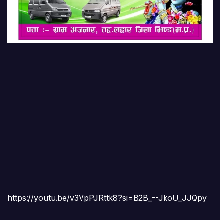
https://youtu.be/v3VpPJRttk8?si=B2B_--JkoU_JJQpy