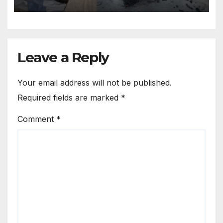
Remained Unaware Of His
Brother Aban Ahmed Death
In Accident He Was Not
Informed Due To Security
Reasons
Leave a Reply
Your email address will not be published.
Required fields are marked
*
Comment
*