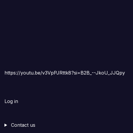
https://youtu.be/v3VpPJRttk8?si=B2B_--JkoU_JJQpy
Log in
Contact us