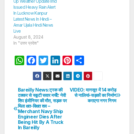
Up Weather Update Imd
Issued Heavy Rain Alert
In Lucknow Kanpur
Latest News In Hindi –
Amar Ujala Hindi News
Live
August 8, 2024
In "उत्तर प्रदेश"
W
F
T
Li
Pi
S
h
a
w
n
nt
h
at
c
itt
k
er
ar
s
e
er
e
e
e
Bareilly News:ट्रक की
VIDEO: मानसून में 14 करोड़
Post
टक्कर से स्कूटी सवार मर्चेंट नेवी
से नालियां-सड़कों का निर्माण
A
b
dI
st
शिप इंजीनियर की मौत, सड़क पर
कराएगा नगर निगम
navigation
p
o
n
मिला क्षत-विक्षत शव –
Merchant Navy Ship
p
o
Engineer Dies After
Being Hit By A Truck
k
In Bareilly