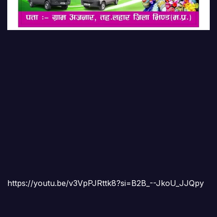
https://youtu.be/v3VpPJRttk8?si=B2B_--JkoU_JJQpy