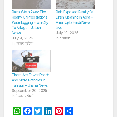
Rains Wash Away The
Rain Exposed Reality Of
Reality Of Preparations,
Drain Cleaning In Agra –
Waterlogging From City
Amar Ujala Hindi News
To Village – Jalaun
Live
News
July 10, 2025
July 4, 2026
In "आगरा"
In "उत्तर प्रदेश"
There Are Fewer Roads
And More Potholes In
Tahrauli. – Jhansi News
September 20, 2025
In "उत्तर प्रदेश"
W
F
T
Li
Pi
S