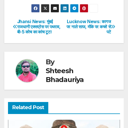
h
a
w
n
nt
h
at
c
itt
k
er
ar
s
e
er
e
e
e
Jhansi News: मुंबई
Lucknow News: कागज
Post
राजधानी एक्सप्रेस पर पथराव,
पर नाले साफ, मौके पर कचरे से
A
b
dI
st
बी-5 कोच का कांच टूटा
पटे
navigation
p
o
n
p
o
k
By
Shteesh
Bhadauriya
Related Post