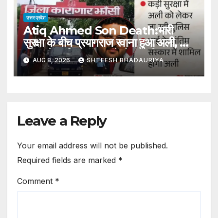
उत्तर प्रदेश
Atiq Ahmed Son Death:भारी
सुरक्षा के बीच प्रयागराज रवाना हुआ अली, भाई
अबान के अंतिम संस्कार में होगा शामिल –
AUG 8, 2026
SHTEESH BHADAURIYA
Atiq Ahmed Son Death Ali
Leaves For Prayagraj Amidst
Heavy Security Will Attend
Brother Aban Last Rites
Leave a Reply
Your email address will not be published.
Required fields are marked
*
Comment
*