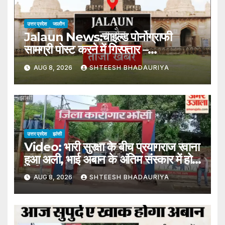
उत्तर प्रदेश
जालौन
Jalaun News:चाइल्ड पोर्नोग्राफी
सामग्री पोस्ट करने में गिरफ्तार –
Arrested For Posting Child
AUG 8, 2026
SHTEESH BHADAURIYA
Pornography Content
उत्तर प्रदेश
झांसी
Video: भारी सुरक्षा के बीच प्रयागराज रवाना
हुआ अली, भाई अबान के अंतिम संस्कार में होगा
शामिल
AUG 8, 2026
SHTEESH BHADAURIYA