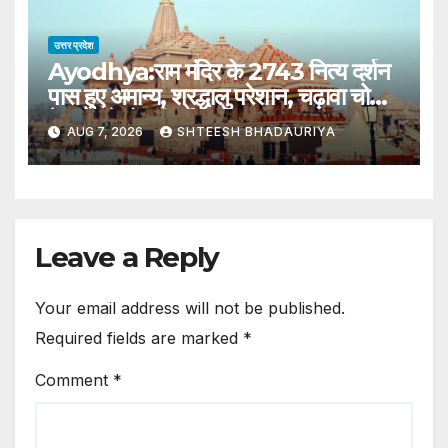
Signature.
उत्तर प्रदेश
Ayodhya:राम मंदिर के 2743 नित्य दर्शन
पास हुए अमान्य, श्रद्धालु परेशान, चढ़ावा चोरी
के बाद से हो रही मुश्किल – Ayodhya:
AUG 7, 2026
SHTEESH BHADAURIYA
2743 Daily Darshan Passes Of
Ram Temple Declared Invalid,
Devotees Upset
Leave a Reply
Your email address will not be published.
Required fields are marked
*
Comment
*