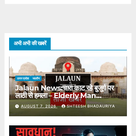
अभी अभी की खबरें
उत्तर प्रदेश
जालौन
Jalaun News:चारा काट रहे बुजुर्ग पर
लाठी से हमला – Elderly Man
Cutting Fodder Attacked
AUGUST 7, 2026
SHTEESH BHADAURIYA
With Stick