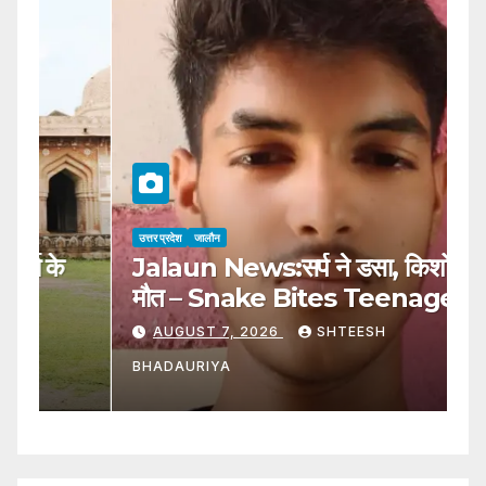
उत्तर प्रदेश
जालौन
उत्
Jalaun News:सर्प ने डसा, किशोर की
J
मौत – Snake Bites Teenager,
स
Kills Him
O
AUGUST 7, 2026
SHTEESH
B
BHADAURIYA
B