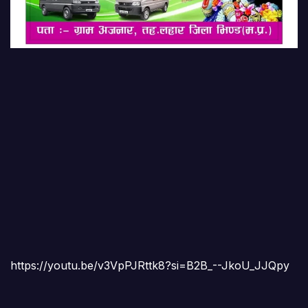
https://youtu.be/v3VpPJRttk8?si=B2B_--JkoU_JJQpy