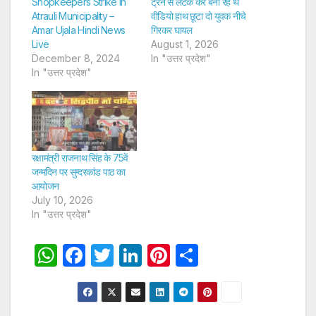
Shopkeepers Strike In
ट्रेन से लटक कर बना रहे थे
Atrauli Municipality –
वीडियो हाथ छूटा दो युवक नीचे
Amar Ujala Hindi News
गिरकर घायल
Live
August 1, 2026
December 8, 2024
In "उत्तर प्रदेश"
In "उत्तर प्रदेश"
रक्षामंत्री राजनाथ सिंह के 75वें
जन्मदिन पर सुन्दरकांड पाठ का
आयोजन
July 10, 2026
In "उत्तर प्रदेश"
W
F
T
Li
Pi
S
h
a
w
n
nt
h
at
c
itt
k
er
ar