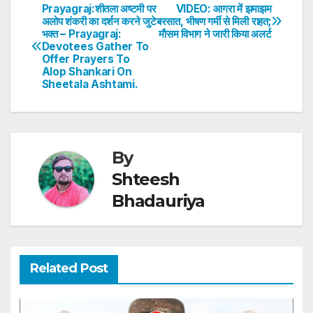
s
e
er
e
e
e
Prayagraj:शीतला अष्टमी पर
VIDEO: आगरा में झमाझम
Post
अलोप शंकरी का दर्शन करने जुटे
बरसात, भीषण गर्मी से मिली राहत;
A
b
dI
st
भक्त – Prayagraj:
माैसम विभाग ने जारी किया अलर्ट
navigation
p
o
n
Devotees Gather To
Offer Prayers To
p
o
Alop Shankari On
Sheetala Ashtami.
k
By
Shteesh
Bhadauriya
Related Post