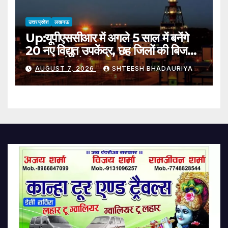
उत्तर प्रदेश
लखनऊ
Up:यूपीएससीआर में अगले 5 साल में बनेंगे
20 नए विद्युत उपकेंद्र, छह जिलों की बिजली
व्यवस्था और होगी मजबूत – Up: 20 New
AUGUST 7, 2026
SHTEESH BHADAURIYA
Electrical Substations To Be
Built In Upscr Over The Next
5 Years.