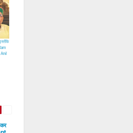
इस्तीफे
– Ram
Anil
देकर
ent