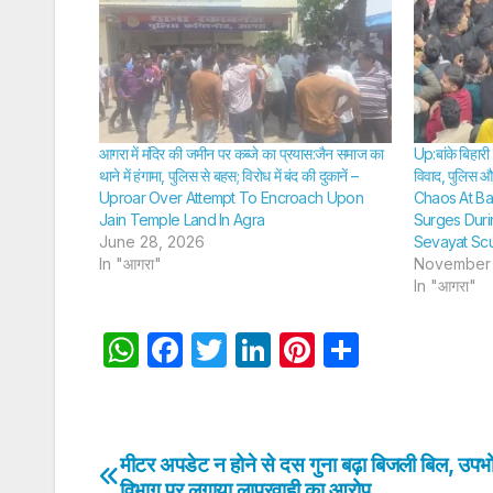
आगरा में मंदिर की जमीन पर कब्जे का प्रयास:जैन समाज का
Up:बांके बिहारी म
थाने में हंगामा, पुलिस से बहस; विरोध में बंद की दुकानें –
विवाद, पुलिस और
Uproar Over Attempt To Encroach Upon
Chaos At Ba
Jain Temple Land In Agra
Surges Durin
June 28, 2026
Sevayat Scu
In "आगरा"
November 
In "आगरा"
W
F
T
Li
Pi
S
h
a
w
n
nt
h
at
c
itt
k
er
ar
s
e
er
e
e
e
मीटर अपडेट न होने से दस गुना बढ़ा बिजली बिल, उपभोक
Post
A
b
dI
st
विभाग पर लगाया लापरवाही का आरोप