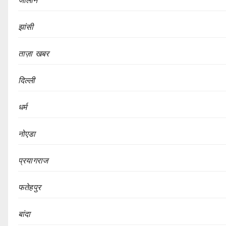
झांसी
ताज़ा खबर
दिल्ली
धर्म
नोएडा
प्रयागराज
फतेहपुर
बांदा