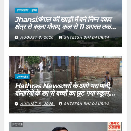
उत्तर प्रदेश
झांसी
Jhansi:बंगाल की खाड़ी में बने निम्न दबाव
क्षेत्र से बदला मौसम, कल से 11 अगस्त तक
भारी वर्षा के आसार – Jhansi:
AUGUST 8, 2026
SHTEESH BHADAURIYA
Weather Changes Due To A
Low-pressure Area Formed
Over The Bay Of Bengal
उत्तर प्रदेश
Hathras News:घरों के आगे भरा पानी,
बीमारियों के डर से बच्चों का छूट गया स्कूल,
मकानो में घुस रहे जहरीले कीड़े – Water
AUGUST 8, 2026
SHTEESH BHADAURIYA
Filled In The Street Of Village
Baghana