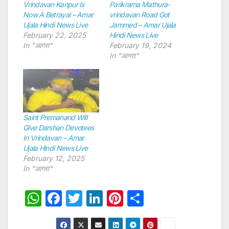
Vrindavan Kanpur Is
Parikrama Mathura-
Now A Betrayal – Amar
vrindavan Road Got
Ujala Hindi News Live
Jammed – Amar Ujala
February 22, 2025
Hindi News Live
In "आगरा"
February 19, 2024
In "आगरा"
Saint Premanand Will
Give Darshan Devotees
In Vrindavan – Amar
Ujala Hindi News Live
February 12, 2025
In "आगरा"
W
F
T
Li
Pi
S
h
a
w
n
nt
h