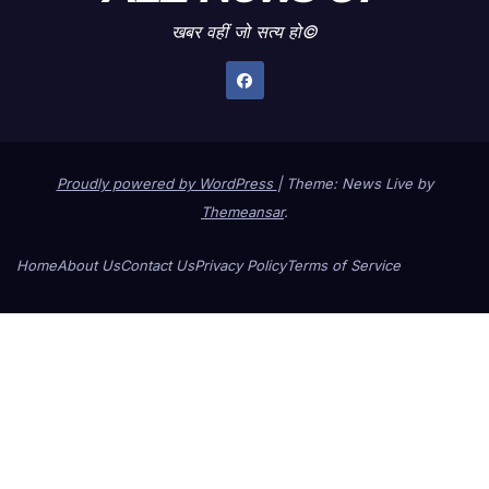
खबर वहीं जो सत्य हो©
Proudly powered by WordPress
|
Theme: News Live by
Themeansar
.
Home
About Us
Contact Us
Privacy Policy
Terms of Service