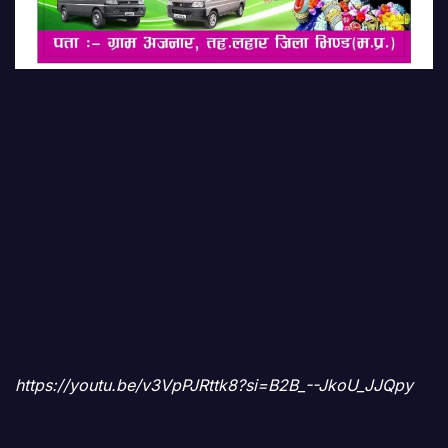
https://youtu.be/v3VpPJRttk8?si=B2B_--JkoU_JJQpy