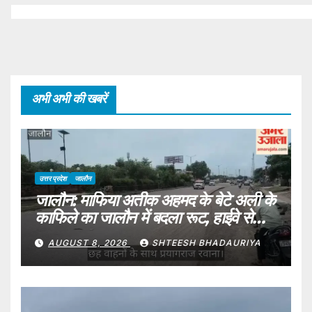
Demanding Strict
Action Against The
Culprits
अभी अभी की खबरें
उत्तर प्रदेश
जालौन
जालौन: माफिया अतीक अहमद के बेटे अली के
काफिले का जालौन में बदला रूट, हाईवे से
प्रयागराज रवाना
AUGUST 8, 2026
SHTEESH BHADAURIYA