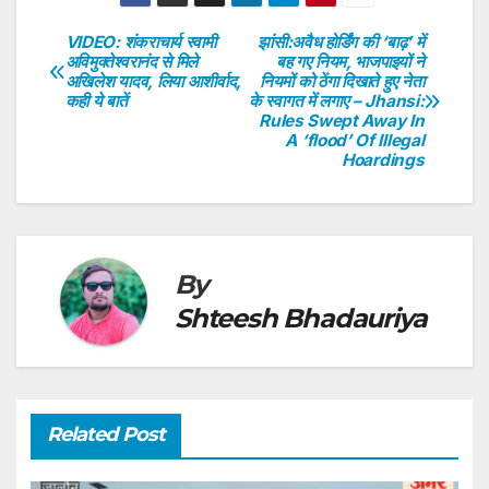
at
c
itt
k
er
ar
s
e
er
e
e
e
VIDEO: शंकराचार्य स्वामी
झांसी:अवैध होर्डिंग की ‘बाढ़’ में
Post
अविमुक्तेश्वरानंद से मिले
बह गए नियम, भाजपाइयों ने
A
b
dI
st
अखिलेश यादव, लिया आशीर्वाद,
नियमों को ठेंगा दिखाते हुए नेता
navigation
p
o
n
कही ये बातें
के स्वागत में लगाए – Jhansi:
Rules Swept Away In
p
o
A ‘flood’ Of Illegal
Hoardings
k
By
Shteesh Bhadauriya
Related Post