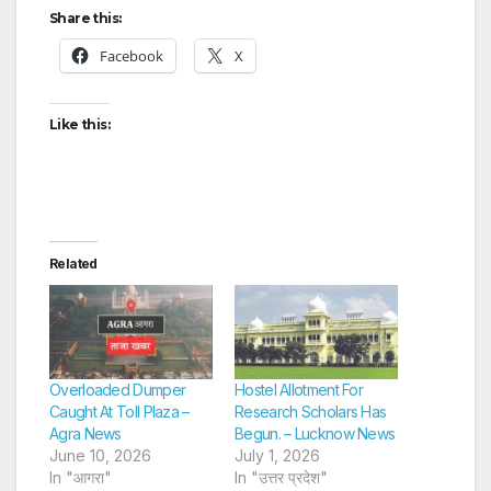
Share this:
Facebook
X
Like this:
Related
Overloaded Dumper
Hostel Allotment For
Caught At Toll Plaza –
Research Scholars Has
Agra News
Begun. – Lucknow News
June 10, 2026
July 1, 2026
In "आगरा"
In "उत्तर प्रदेश"