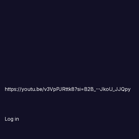
https://youtu.be/v3VpPJRttk8?si=B2B_--JkoU_JJQpy
Log in