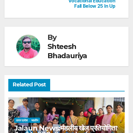
k
Vocational Education
Fall Below 25 In Up
By
Shteesh
Bhadauriya
Related Post
उत्तर प्रदेश
जालौन
Jalaun News:मंडलीय खेल प्रतियोगिता