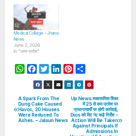
Medical College – Jhansi
News
June 2, 2026
In "उत्तर प्रदेश"
W
F
T
Li
Pi
S
h
a
w
n
nt
h
at
c
itt
k
er
ar
s
e
er
e
e
e
A Spark From The
Up News:व्यावसायिक शिक्षा
Post
Dung Cake Caused
में 25 से कम प्रवेश पर
A
b
dI
st
Havoc, 20 Houses
प्रधानाचार्यों पर होगी कार्रवाई,
navigation
p
o
n
Were Reduced To
Dios को दिए गए कड़े निर्देश –
Ashes. – Jalaun News
Action Will Be Taken
p
o
Against Principals If
Admissions In