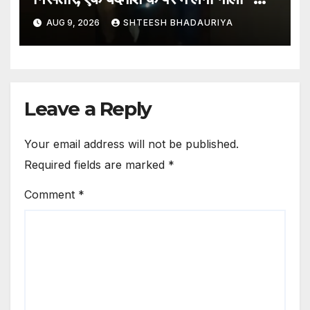
Kanpur: Two Chain Snatchers
AUG 9, 2026
SHTEESH BHADAURIYA
Arrested In Police Encounter;
One Miscreant Shot In The
Leg
Leave a Reply
Your email address will not be published.
Required fields are marked
*
Comment
*