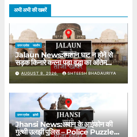
अभी अभी की खबरें
उत्तर प्रदेश
जालौन
Jalaun News:श्मशान घाट न होने से
सड़क किनारे करना पड़ा वृद्धा का अंतिम
संस्कार – Elderly Woman’s Last
AUGUST 8, 2026
SHTEESH BHADAURIYA
Rites Performed By The
Roadside Due To The
Absence Of A Cremation
Ground
उत्तर प्रदेश
झांसी
Jhansi News:अबान के आईफोन की
गुत्थी उलझी पुलिस – Police Puzzled