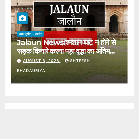
उत्तर प्रदेश
जालौन
उत्
Jalaun News:श्मशान घाट न होने से
J
सड़क किनारे करना पड़ा वृद्धा का अंतिम
ब
संस्कार – Elderly Woman’s Last
F
AUGUST 8, 2026
SHTEESH
Rites Performed By The
I
BHADAURIYA
B
Roadside Due To The
W
Absence Of A Cremation
T
Ground