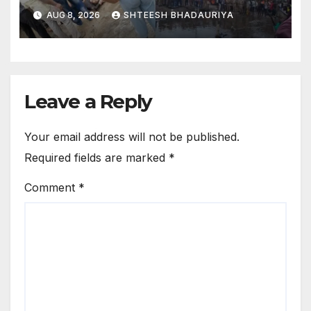
किशोरी की हालत गंभीर – Agra
AUG 8, 2026
SHTEESH BHADAURIYA
Accident Six People
Travelling In An Auto-
rickshaw Fell Into water-
filled Pit
Leave a Reply
Your email address will not be published.
Required fields are marked
*
Comment
*