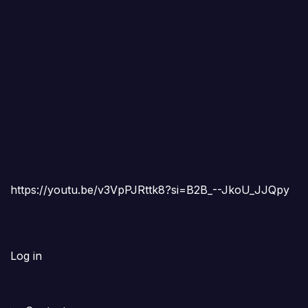
https://youtu.be/v3VpPJRttk8?si=B2B_--JkoU_JJQpy
Log in