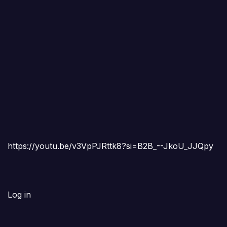
https://youtu.be/v3VpPJRttk8?si=B2B_--JkoU_JJQpy
Log in