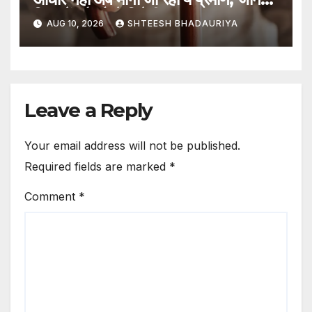
दिक्कतें और कैसे मिलेगी राहत? – 13
AUG 10, 2026
SHTEESH BHADAURIYA
Thousand Elderly Struggling
To Secure Their Pensions In
Lucknow Find Difficulties
And How Can Get Relief
Leave a Reply
Your email address will not be published.
Required fields are marked
*
Comment
*