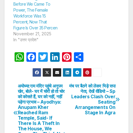
Before We Came To
Power, The Female
Workforce Was 15
Percent, Now That
Figure Is Over 35 Percen
November 21, 2025
In "उत्तर प्रदेश"
W
F
T
Li
Pi
S
h
a
w
n
nt
h
at
c
itt
k
er
ar
s
e
er
e
e
e
अयोध्या:राम मंदिर पहुंचे अनुपम
मंच पर बैठने को लेकर भिड़े सपा
Post
खेर, बोले- घर में चोरी हो तो चोर
नेता, देखें वीडियो – Sp
A
b
dI
st
को कोसते हैं, घर को नहीं, नहीं
Leaders Clash Over
navigation
p
o
n
पड़ेगा प्रभाव – Ayodhya:
Seating
Anupam Kher
Arrangements On
p
o
Reached Ram
Stage In Agra
Temple, Said- If
k
There Is A Theft In
The House, We