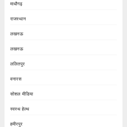
माधौगढ़
राजस्थान
लखनऊ
लखनऊ
ललितपुर
वनारस
सोशल मीडिया
स्वस्थ हेल्थ
हमीरपुर