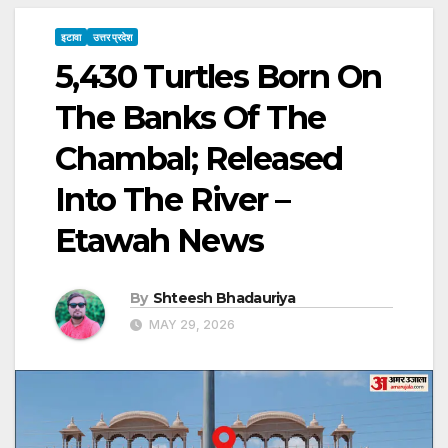
इटावा
उत्तर प्रदेश
5,430 Turtles Born On
The Banks Of The
Chambal; Released
Into The River –
Etawah News
By
Shteesh Bhadauriya
MAY 29, 2026