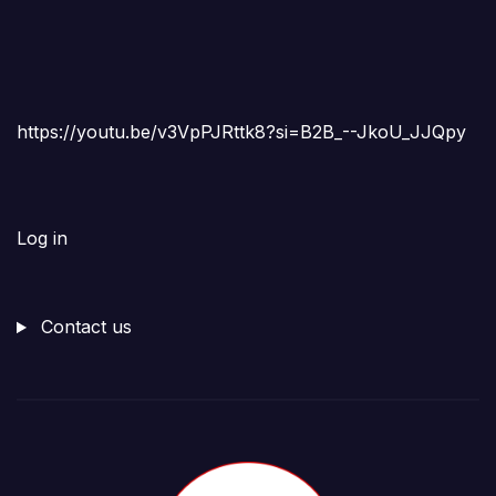
https://youtu.be/v3VpPJRttk8?si=B2B_--JkoU_JJQpy
Log in
Contact us