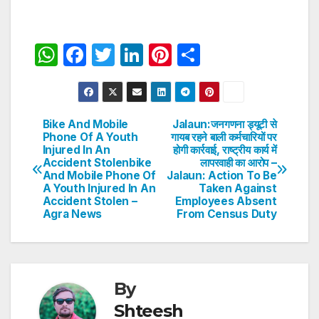
W
F
T
Li
Pi
S
h
a
w
n
nt
h
at
c
itt
k
er
ar
s
e
er
e
e
e
Bike And Mobile
Jalaun:जनगणना ड्यूटी से
Post
Phone Of A Youth
गायब रहने बाली कर्मचारियों पर
A
b
dI
st
Injured In An
होगी कार्रवाई, राष्ट्रीय कार्य में
navigation
p
o
n
Accident Stolenbike
लापरवाही का आरोप –
And Mobile Phone Of
Jalaun: Action To Be
p
o
A Youth Injured In An
Taken Against
Accident Stolen –
Employees Absent
k
Agra News
From Census Duty
By
Shteesh