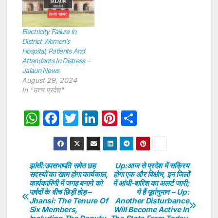
Electricity Failure In
District Women’s
Hospital, Patients And
Attendants In Distress –
Jalaun News
August 29, 2024
In "उत्तर प्रदेश"
W
F
T
Li
Pi
S
h
a
w
n
nt
h
at
c
itt
k
er
ar
s
e
er
e
e
e
झांसी:उपसभापति समेत छह
Up:आज से प्रदेश में सक्रिय
Post
सदस्यों का खत्म होगा कार्यकाल,
होगा एक और विक्षोभ, इन जिलों
A
b
dI
st
कार्यकारिणी में जगह बनाने को
में आंधी-बारिश का अलर्ट जारी;
navigation
p
o
n
पार्षदों के बीच छिड़ी होड़ –
ये हैं पूर्वानुमान – Up:
Jhansi: The Tenure Of
Another Disturbance
p
o
Six Members,
Will Become Active In