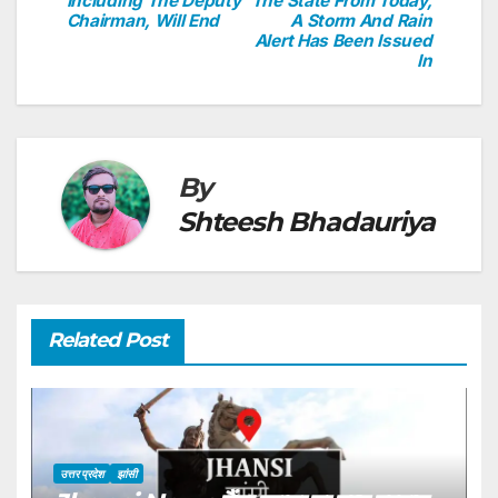
Including The Deputy
The State From Today,
k
Chairman, Will End
A Storm And Rain
Alert Has Been Issued
In
By
Shteesh Bhadauriya
Related Post
उत्तर प्रदेश
झांसी