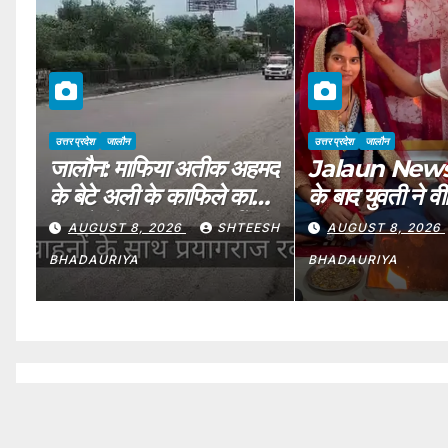
उत्तर प्रदेश
जालौन
उत्तर प्रदेश
जालौन
जालौन: माफिया अतीक अहमद
Jalaun News:प्
े
के बेटे अली के काफिले का
के बाद युवती ने व
जालौन में बदला रूट, हाईवे से
कर मांगी सुरक्षा 
ESH
AUGUST 8, 2026
SHTEESH
AUGUST 8, 2026
प्रयागराज रवाना
Love Marria
BHADAURIYA
BHADAURIYA
Young Wo
Sought Prot
By Making 
,
Go Viral