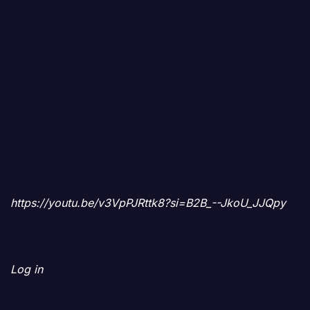
https://youtu.be/v3VpPJRttk8?si=B2B_--JkoU_JJQpy
Log in