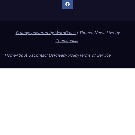
Proudly powered by WordPress
|
Theme: News Live by
Themeansar
.
Home
About Us
Contact Us
Privacy Policy
Terms of Service