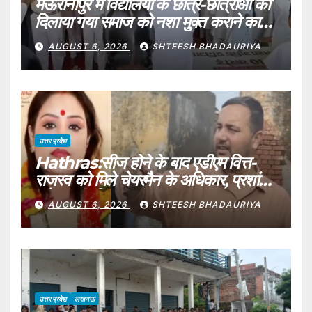
मऊरानीपुर में विद्यालयों के छात्र-छात्राओं को
दिलाया गया समाज को नशा मुक्त कराने का
संकल्प
AUGUST 6, 2026
SHTEESH BHADAURIYA
उत्तर प्रदेश
Hathras:सीज होने के बाद एडीएम वित्त-
राजस्व को मिले चेयरमैन के अधिकार, प्रशांत
बने नगर पालिका हाथरस प्रशासक – Adm
AUGUST 6, 2026
SHTEESH BHADAURIYA
Finance-revenue Gets The
Powers Of Hathras Municipal
Chairman
उत्तर प्रदेश
लखनऊ