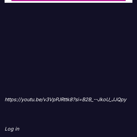
https://youtu.be/v3VpPJRttk8?si=B2B_--JkoU_JJQpy
Log in