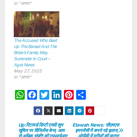
In "आगरा"
The Accused Who Beat
Up The Baraat And The
Bride’s Family May
Surrender In Court –
Agra News
May 27, 2025
In "आगरा"
W
F
T
Li
Pi
S
h
a
w
n
nt
h
at
c
itt
k
er
ar
s
e
er
e
e
e
Up:रिटायर्ड डिप्टी एसपी शुभ
Etawah News: सीएमएस
Post
सूचित पर विजिलेंस केस, आय
इमरजेंसी में करते रहे इलाज,
A
b
dI
st
से अधिक संपत्ति की एफआईआर
ओपीडी में मरीजों की कतार