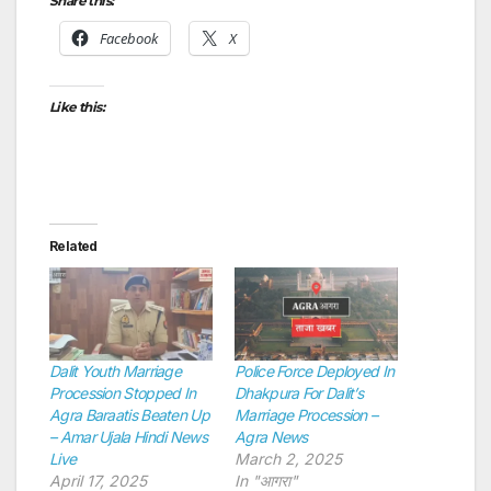
Share this:
Facebook
X
Like this:
Related
Dalit Youth Marriage
Police Force Deployed In
Procession Stopped In
Dhakpura For Dalit’s
Agra Baraatis Beaten Up
Marriage Procession –
– Amar Ujala Hindi News
Agra News
Live
March 2, 2025
April 17, 2025
In "आगरा"