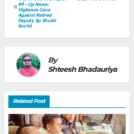
navigation
p
o
n
दर्ज – Up News:
Vigilance Case
p
o
Against Retired
Deputy Sp Shubh
k
Suchit
By
Shteesh Bhadauriya
Related Post