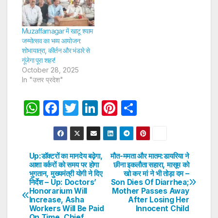
Muzaffarnagar में खाटू श्याम
जन्मोत्सव का भव्य आयोजन:
शोभायात्रा, कीर्तन और भंडारे से
गूंजेगा पूरा शहर!
October 28, 2025
In "उत्तर प्रदेश"
W
F
T
Li
Pi
S
h
a
w
n
nt
h
at
c
itt
k
er
ar
s
e
er
e
e
e
Up:डॉक्टरों का मानदेय बढ़ेगा,
मौत-ममता और मातम:डायरिया ने
Post
आशा वर्करों को समय पर होगा
छीना इकलौता सहारा, मासूम को
A
b
dI
st
भुगतान, मुख्यमंत्री योगी ने दिए
खो कर मां ने भी तोड़ा दम –
navigation
p
o
n
निर्देश – Up: Doctors’
Son Dies Of Diarrhea;
Honorarium Will
Mother Passes Away
p
o
Increase, Asha
After Losing Her
Workers Will Be Paid
Innocent Child
k
On Time, Chief