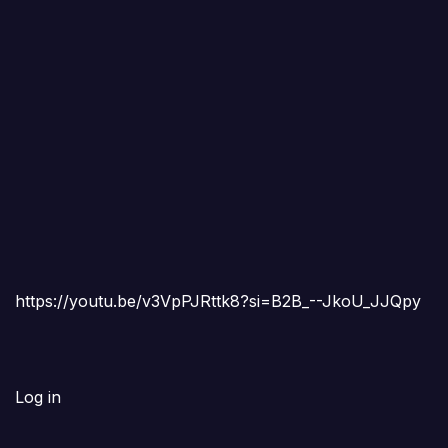
https://youtu.be/v3VpPJRttk8?si=B2B_--JkoU_JJQpy
Log in