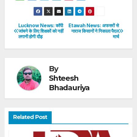
h
a
w
n
nt
h
at
c
itt
k
er
ar
s
e
er
e
e
e
Lucknow News: कॉपी
Etawah News: अफसरों से
Post
जांचने के लिए शिक्षकों को नहीं
नाराज किसानों ने निकाला पैदल
A
b
dI
st
लगानी होगी दौड़
मार्च
navigation
p
o
n
p
o
k
By
Shteesh
Bhadauriya
Related Post