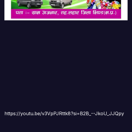
https://youtu.be/v3VpPJRttk8?si=B2B_--JkoU_JJQpy