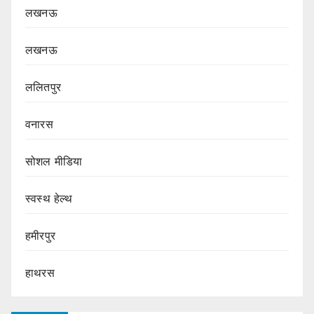
लखनऊ
लखनऊ
ललितपुर
वनारस
सोशल मीडिया
स्वस्थ हेल्थ
हमीरपुर
हाथरस