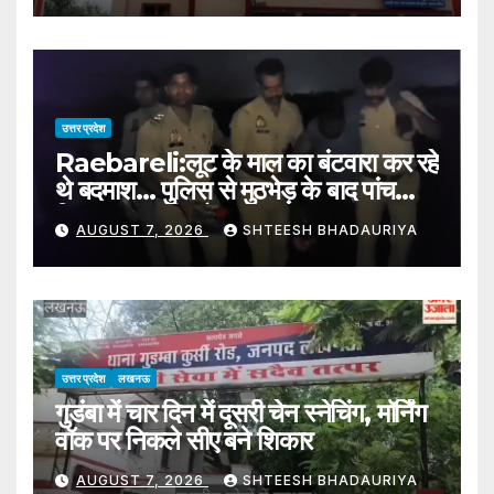
Individuals, Including A
Constable Couple
उत्तर प्रदेश
Raebareli:लूट के माल का बंटवारा कर रहे
थे बदमाश… पुलिस से मुठभेड़ के बाद पांच
गिरफ्तार, 12 किलो आभूषण बरामद –
AUGUST 7, 2026
SHTEESH BHADAURIYA
Raebareli: Miscreants Were
Dividing Up The Proceeds Of
A Robbery… Five Arrested
After A Police Encounter
उत्तर प्रदेश
लखनऊ
गुडंबा में चार दिन में दूसरी चेन स्नेचिंग, मॉर्निंग
वॉक पर निकले सीए बने शिकार
AUGUST 7, 2026
SHTEESH BHADAURIYA