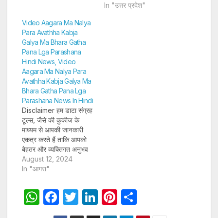
और अन्य विवरण पूरी तरह
विज्ञापन पेश कर सकें। अगर
In "उत्तर प्रदेश"
सुरक्षित तरीके…
आप साइन-अप करते हैं, तो हम
Video Aagara Ma Nalya
आपका ईमेल पता, फोन नंबर
Para Avathha Kabja
और अन्य विवरण पूरी तरह
Galya Ma Bhara Gatha
सुरक्षित तरीके…
Pana Lga Parashana
Hindi News, Video
Aagara Ma Nalya Para
Avathha Kabja Galya Ma
Bhara Gatha Pana Lga
Parashana News In Hindi
Disclaimer हम डाटा संग्रह
टूल्स, जैसे की कुकीज के
माध्यम से आपकी जानकारी
एकत्र करते हैं ताकि आपको
बेहतर और व्यक्तिगत अनुभव
प्रदान कर सकें और लक्षित
August 12, 2024
विज्ञापन पेश कर सकें। अगर
In "आगरा"
आप साइन-अप करते हैं, तो हम
आपका ईमेल पता, फोन नंबर
W
F
T
Li
Pi
S
और अन्य विवरण पूरी तरह
h
a
w
n
nt
h
सुरक्षित तरीके…