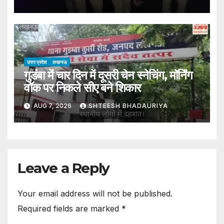
Raebareli: Miscreants Were
Dividing Up The Proceeds Of
A Robbery… Five Arrested
After A Police Encounter
उत्तर प्रदेश
लखनऊ
गुडंबा में चार दिन में दूसरी चेन स्नेचिंग, मॉर्निंग
वॉक पर निकले सीए बने शिकार
AUG 7, 2026
SHTEESH BHADAURIYA
Leave a Reply
Your email address will not be published.
Required fields are marked
*