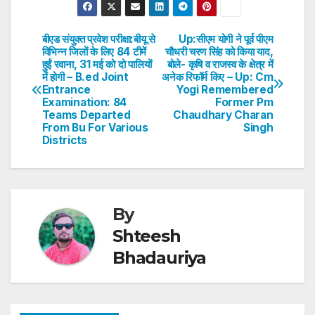
at
c
itt
k
er
ar
s
e
er
e
e
e
बीएड संयुक्त प्रवेश परीक्षा:बीयू से
Up:सीएम योगी ने पूर्व पीएम
Post
विभिन्न जिलों के लिए 84 टीमें
चौधरी चरण सिंह को किया याद,
A
b
dI
st
हुईं रवाना, 31 मई को दो पालियों
बोले- कृषि व राजस्व के क्षेत्र में
navigation
p
o
n
में होगी – B.ed Joint
अनेक रिफॉर्म किए – Up: Cm
Entrance
Yogi Remembered
p
o
Examination: 84
Former Pm
Teams Departed
Chaudhary Charan
k
From Bu For Various
Singh
Districts
By
Shteesh
Bhadauriya