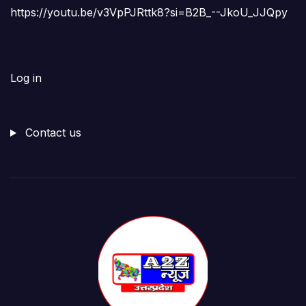
https://youtu.be/v3VpPJRttk8?si=B2B_--JkoU_JJQpy
Log in
Contact us