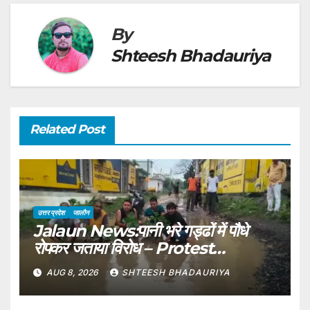
By
Shteesh Bhadauriya
Related Post
उत्तर प्रदेश
जालौन
Jalaun News:पानी भरे गड्ढों में पौधे
रोपकर जताया विरोध – Protest
Registered By Planting
AUG 8, 2026
SHTEESH BHADAURIYA
Saplings In Water-filled
Potholes