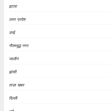
इटावा
उत्तर प्रदेश
उरई
गौतमबुद्ध नगर
जालौन
झांसी
ताज़ा खबर
दिल्ली