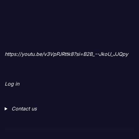
https://youtu.be/v3VpPJRttk8?si=B2B_--JkoU_JJQpy
Log in
Contact us