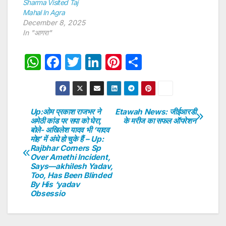
Sharma Visited Taj
Mahal In Agra
December 8, 2025
In "आगरा"
W
F
T
Li
Pi
S
h
a
w
n
nt
h
at
c
itt
k
er
ar
s
e
er
e
e
e
Up:ओम प्रकाश राजभर ने
Etawah News: जीईआरडी
Post
अमेठी कांड पर सपा को घेरा,
के मरीज का सफल ऑपरेशन
A
b
dI
st
बोले- अखिलेश यादव भी ‘यादव
navigation
p
o
n
मोह’ में अंधे हो चुके हैं – Up:
Rajbhar Corners Sp
p
o
Over Amethi Incident,
Says—akhilesh Yadav,
k
Too, Has Been Blinded
By His ‘yadav
Obsessio