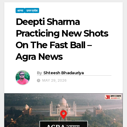
आगरा
उत्तर प्रदेश
Deepti Sharma
Practicing New Shots
On The Fast Ball –
Agra News
By
Shteesh Bhadauriya
MAY 29, 2026