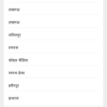
लखनऊ
लखनऊ
ललितपुर
वनारस
सोशल मीडिया
स्वस्थ हेल्थ
हमीरपुर
हाथरस