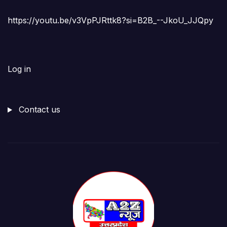
https://youtu.be/v3VpPJRttk8?si=B2B_--JkoU_JJQpy
Log in
Contact us