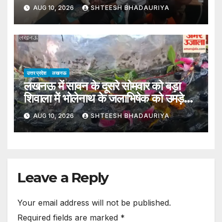
कांवड़ भी हुई खंडित – Kanwariya
AUG 10, 2026
SHTEESH BHADAURIYA
Injured In Bike Collision
उत्तर प्रदेश
लखनऊ
लखनऊ में सावन के दूसरे सोमवार को बड़ा
शिवाला में भोलेनाथ के जलाभिषेक को उमड़े
श्रद्धालु
AUG 10, 2026
SHTEESH BHADAURIYA
Leave a Reply
Your email address will not be published.
Required fields are marked
*