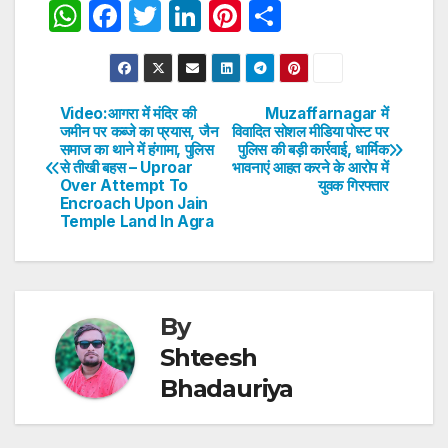
W
F
T
Li
Pi
S
h
a
w
n
nt
h
at
c
itt
k
er
ar
s
e
er
e
e
e
Video:आगरा में मंदिर की
Muzaffarnagar में
Post
जमीन पर कब्जे का प्रयास, जैन
विवादित सोशल मीडिया पोस्ट पर
A
b
dI
st
समाज का थाने में हंगामा, पुलिस
पुलिस की बड़ी कार्रवाई, धार्मिक
navigation
p
o
n
से तीखी बहस – Uproar
भावनाएं आहत करने के आरोप में
Over Attempt To
युवक गिरफ्तार
p
o
Encroach Upon Jain
Temple Land In Agra
k
By
Shteesh
Bhadauriya