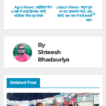
s
e
er
e
e
e
Agra News: आईपीएल फैन
Jalaun News: यमुना पुल
Post
पार्क में उमड़े क्रिकेट प्रेमी,
पर रूट डायवर्जन फेल, आठ
A
b
dI
st
स्टेडियम जैसा रहा रोमांच
किमी. तक जाम में फंसे हजारों
navigation
p
o
n
वाहन
p
o
k
By
Shteesh
Bhadauriya
Related Post