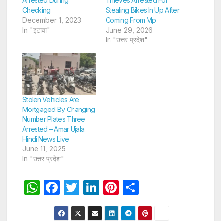
Arrested During
Thieves Arrested For
Checking
Stealing Bikes In Up After
December 1, 2023
Coming From Mp
In "इटावा"
June 29, 2026
In "उत्तर प्रदेश"
Stolen Vehicles Are
Mortgaged By Changing
Number Plates Three
Arrested – Amar Ujala
Hindi News Live
June 11, 2025
In "उत्तर प्रदेश"
W
F
T
Li
Pi
S
h
a
w
n
nt
h
at
c
itt
k
er
ar