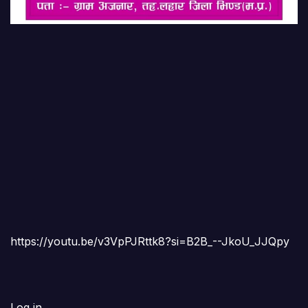
https://youtu.be/v3VpPJRttk8?si=B2B_--JkoU_JJQpy
Log in