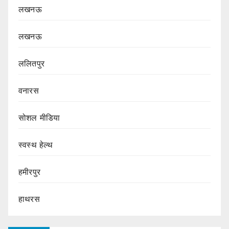
लखनऊ
लखनऊ
ललितपुर
वनारस
सोशल मीडिया
स्वस्थ हेल्थ
हमीरपुर
हाथरस