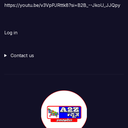
https://youtu.be/v3VpPJRttk8?si=B2B_--JkoU_JJQpy
Log in
Contact us