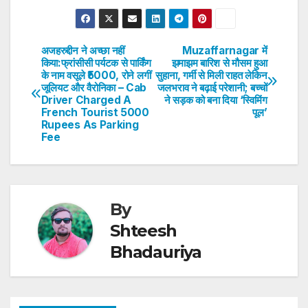
h
a
w
n
nt
h
at
c
itt
k
er
ar
s
e
er
e
e
e
अजहरुद्दीन ने अच्छा नहीं
Muzaffarnagar में
Post
किया:फ्रांसीसी पर्यटक से पार्किंग
झमाझम बारिश से मौसम हुआ
A
b
dI
st
के नाम वसूले ₹5000, रोने लगीं
सुहाना, गर्मी से मिली राहत लेकिन
navigation
p
o
n
जूलियट और वैरोनिका – Cab
जलभराव ने बढ़ाई परेशानी; बच्चों
Driver Charged A
ने सड़क को बना दिया ‘स्विमिंग
p
o
French Tourist 5000
पूल’
Rupees As Parking
k
Fee
By
Shteesh
Bhadauriya