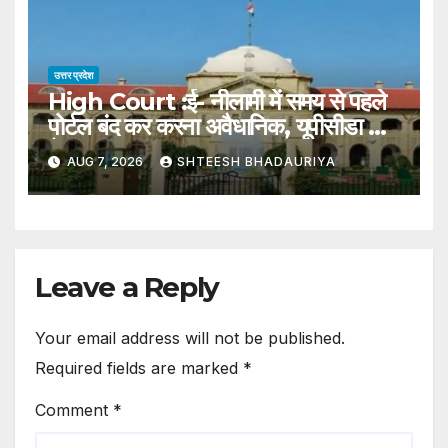
उत्तर प्रदेश
High Court :ई- नीलामी में समय से पहले
पोर्टल बंद कर करना अवैधानिक, यूपीसीडा का
फैसला रद्द – High Court: Closing
AUG 7, 2026
SHTEESH BHADAURIYA
The Portal Prematurely
During An E-auction Is Illegal;
Upsida’s Decision Set Aside.
Leave a Reply
Your email address will not be published.
Required fields are marked
*
Comment
*