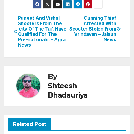
at
c
itt
k
er
ar
s
e
er
e
e
e
Puneet And Vishal,
Cunning Thief
Post
Shooters From The
Arrested With
A
b
dI
st
‘city Of The Taj’, Have
Scooter Stolen From
navigation
p
o
n
Qualified For The
Vrindavan – Jalaun
Pre-nationals. – Agra
News
p
o
News
k
By
Shteesh
Bhadauriya
Related Post