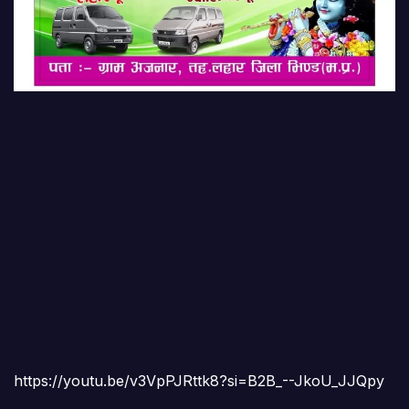
https://youtu.be/v3VpPJRttk8?si=B2B_--JkoU_JJQpy