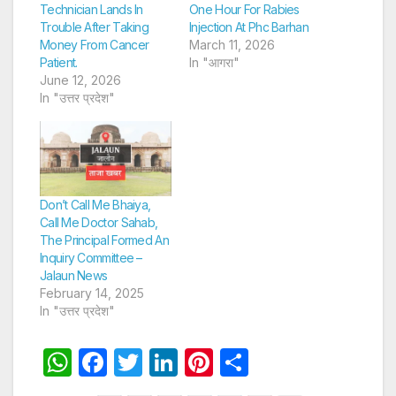
Technician Lands In
One Hour For Rabies
Trouble After Taking
Injection At Phc Barhan
Money From Cancer
March 11, 2026
Patient.
In "आगरा"
June 12, 2026
In "उत्तर प्रदेश"
Don’t Call Me Bhaiya,
Call Me Doctor Sahab,
The Principal Formed An
Inquiry Committee –
Jalaun News
February 14, 2025
In "उत्तर प्रदेश"
W
F
T
Li
Pi
S
h
a
w
n
nt
h