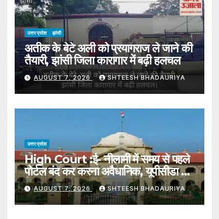
उत्तर प्रदेश
झांसी
अतीक के बेटे अली को प्रयागराज ले जाने की
तैयारी, झांसी जिला कारागार में बढ़ी हलचल
AUGUST 7, 2026
SHTEESH BHADAURIYA
उत्तर प्रदेश
High Court :ई- नीलामी में समय से पहले
पोर्टल बंद कर करना अवैधानिक, यूपीसीडा का
फैसला रद्द – High Court: Closing
AUGUST 7, 2026
SHTEESH BHADAURIYA
The Portal Prematurely
During An E-auction Is Illegal;