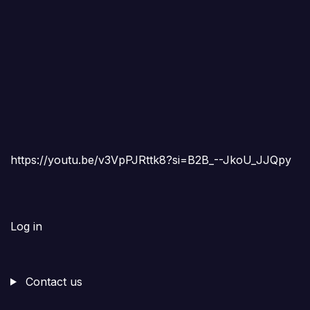
https://youtu.be/v3VpPJRttk8?si=B2B_--JkoU_JJQpy
Log in
Contact us