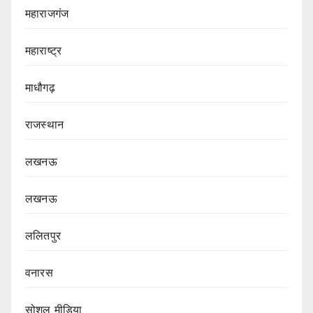
महाराजगंज
महाराष्ट्र
माधौगढ़
राजस्थान
लखनऊ
लखनऊ
ललितपुर
वनारस
सोशल मीडिया