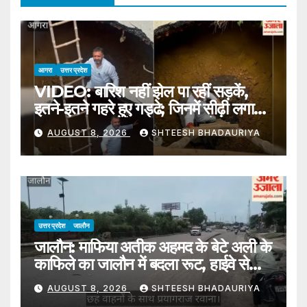
आगरा
उत्तर प्रदेश
VIDEO: बारिश नहीं झेल पा रहीं सड़कें,
इतने-इतने गहरे हुए गड्ढे; जिनमें सीढ़ी लगाकर
20 फीट तक नीचे उतर गए सपा नेता
AUGUST 8, 2026
SHTEESH BHADAURIYA
उत्तर प्रदेश
जालौन
जालौन: माफिया अतीक अहमद के बेटे अली के
काफिले का जालौन में बदला रूट, हाईवे से
प्रयागराज रवाना
AUGUST 8, 2026
SHTEESH BHADAURIYA