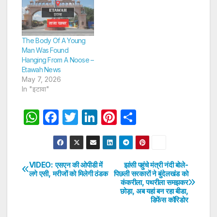
The Body Of A Young
Man Was Found
Hanging From A Noose –
Etawah News
May 7, 2026
In "इटावा"
W
F
T
Li
Pi
S
h
a
w
n
nt
h
at
c
itt
k
er
ar
s
e
er
e
e
e
VIDEO: एसएन की ओपीडी में
झांसी पहुंचे मंत्री नंदी बोले-
Post
लगे एसी, मरीजों को मिलेगी ठंडक
पिछली सरकारों ने बुंदेलखंड को
A
b
dI
st
कंकरीला, पथरीला समझकर
navigation
p
o
n
छोड़ा, अब यहां बन रहा बीडा,
डिफेंस कॉरिडोर
p
o