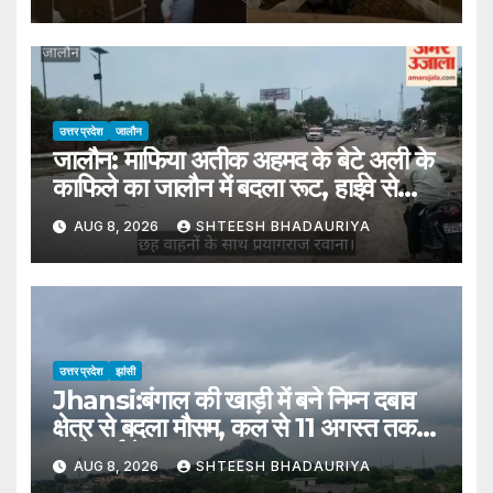
उत्तर प्रदेश
जालौन
जालौन: माफिया अतीक अहमद के बेटे अली के
काफिले का जालौन में बदला रूट, हाईवे से
प्रयागराज रवाना
AUG 8, 2026
SHTEESH BHADAURIYA
उत्तर प्रदेश
झांसी
Jhansi:बंगाल की खाड़ी में बने निम्न दबाव
क्षेत्र से बदला मौसम, कल से 11 अगस्त तक
भारी वर्षा के आसार – Jhansi:
AUG 8, 2026
SHTEESH BHADAURIYA
Weather Changes Due To A