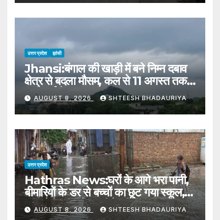
उत्तर प्रदेश
झांसी
Jhansi:बंगाल की खाड़ी में बने निम्न दबाव
क्षेत्र से बदला मौसम, कल से 11 अगस्त तक
भारी वर्षा के आसार – Jhansi:
AUGUST 8, 2026
SHTEESH BHADAURIYA
Weather Changes Due To A
Low-pressure Area Formed
Over The Bay Of Bengal
उत्तर प्रदेश
Hathras News:घरों के आगे भरा पानी,
बीमारियों के डर से बच्चों का छूट गया स्कूल,
मकानो में घुस रहे जहरीले कीड़े – Water
AUGUST 8, 2026
SHTEESH BHADAURIYA
Filled In The Street Of Village