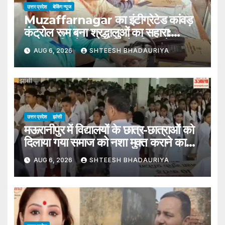
उत्तर प्रदेश
बेकिंग न्यूज
Muzaffarnagar का इंटीग्रेटेड कांवड़
कंट्रोल रूम बना श्रद्धालुओं का सहारा:
2,064 बिछड़े कांवड़ियों को परिवार से
AUG 6, 2026
SHTEESH BHADAURIYA
मिलाया, 1,500 CCTV कैमरों से 24 घंटे
निगरानी
उत्तर प्रदेश
झांसी
मऊरानीपुर में विद्यालयों के छात्र-छात्राओं को
दिलाया गया समाज को नशा मुक्त कराने का
संकल्प
AUG 6, 2026
SHTEESH BHADAURIYA