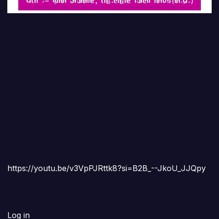
https://youtu.be/v3VpPJRttk8?si=B2B_--JkoU_JJQpy
Log in