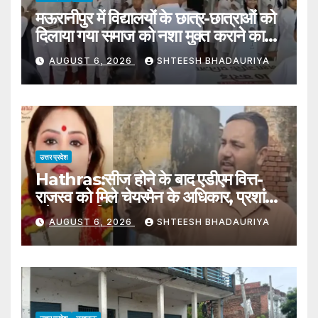
मऊरानीपुर में विद्यालयों के छात्र-छात्राओं को
दिलाया गया समाज को नशा मुक्त कराने का
संकल्प
AUGUST 6, 2026
SHTEESH BHADAURIYA
उत्तर प्रदेश
Hathras:सीज होने के बाद एडीएम वित्त-
राजस्व को मिले चेयरमैन के अधिकार, प्रशांत
बने नगर पालिका हाथरस प्रशासक – Adm
AUGUST 6, 2026
SHTEESH BHADAURIYA
Finance-revenue Gets The
Powers Of Hathras Municipal
Chairman
उत्तर प्रदेश
लखनऊ