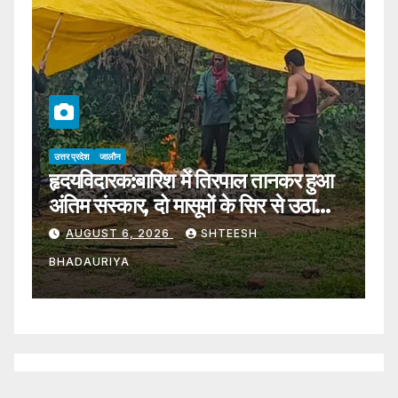
उत्तर प्रदेश
जालौन
उत्
हृदयविदारक:बारिश में तिरपाल तानकर हुआ
J
अंतिम संस्कार, दो मासूमों के सिर से उठा
व
पिता का साया – Funeral Held
AUGUST 6, 2026
SHTEESH
Under A Makeshift
BHADAURIYA
B
Tarpaulin Amidst Rain; Two
Young Children Lose Their
Father