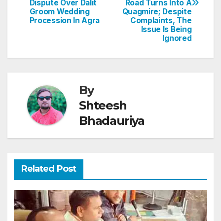
Dispute Over Dalit
Road Turns Into A
p
o
Groom Wedding
Quagmire; Despite
Procession In Agra
Complaints, The
k
Issue Is Being
Ignored
By
Shteesh
Bhadauriya
Related Post