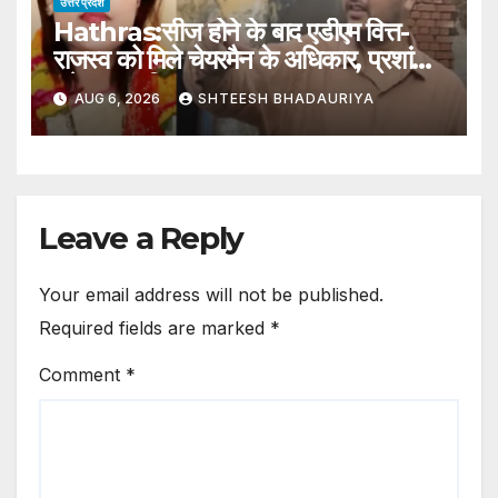
उत्तर प्रदेश
Hathras:सीज होने के बाद एडीएम वित्त-
राजस्व को मिले चेयरमैन के अधिकार, प्रशांत
बने नगर पालिका हाथरस प्रशासक – Adm
AUG 6, 2026
SHTEESH BHADAURIYA
Finance-revenue Gets The
Powers Of Hathras Municipal
Chairman
Leave a Reply
Your email address will not be published.
Required fields are marked
*
Comment
*