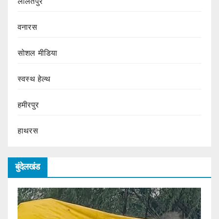
ललितपुर
वनारस
सोशल मीडिया
स्वस्थ हेल्थ
हमीरपुर
हाथरस
बुंदेलखंड