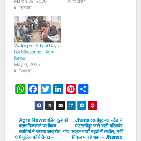
March 29, 2026
In "इटावा"
In "इटावा"
Waiting For 3 To 4 Days
For Ultrasound – Agra
News
May 6, 2025
In "आगरा"
W
F
T
Li
Pi
S
h
a
w
n
nt
h
at
c
itt
k
er
ar
s
e
er
e
e
e
Agra News:दलित दूल्हे की
Jhansi:रानीपुर बस स्टैंड से
Post
बरात निकालने पर विवाद,
मऊरानीपुर जाने वाली बरियाबेर
A
b
dI
st
बरातियों ने जताया आक्रोश; गांव
सड़क गहरों गड्ढों में तब्दील, नहीं
navigation
p
o
n
में पुलिस फोर्स तैनात –
निकल पा रहे वाहन – Jhansi: