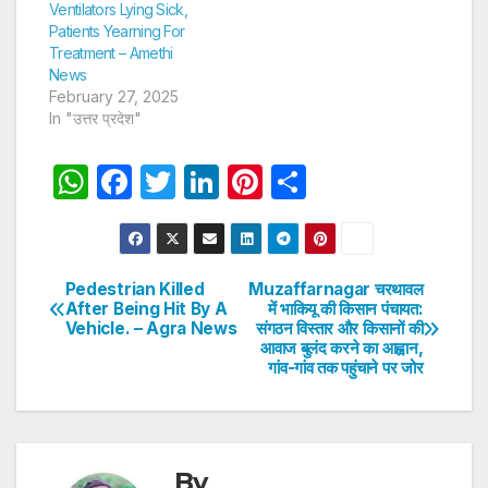
Ventilators Lying Sick,
Patients Yearning For
Treatment – Amethi
News
February 27, 2025
In "उत्तर प्रदेश"
W
F
T
Li
Pi
S
h
a
w
n
nt
h
at
c
itt
k
er
ar
s
e
er
e
e
e
Pedestrian Killed
Muzaffarnagar चरथावल
Post
After Being Hit By A
में भाकियू की किसान पंचायत:
A
b
dI
st
Vehicle. – Agra News
संगठन विस्तार और किसानों की
navigation
p
o
n
आवाज बुलंद करने का आह्वान,
गांव-गांव तक पहुंचाने पर जोर
p
o
k
By