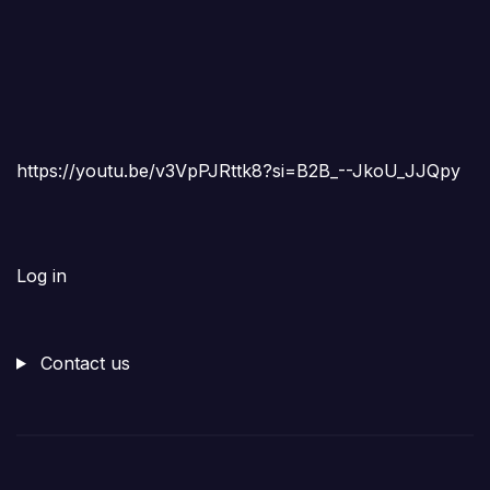
https://youtu.be/v3VpPJRttk8?si=B2B_--JkoU_JJQpy
Log in
Contact us