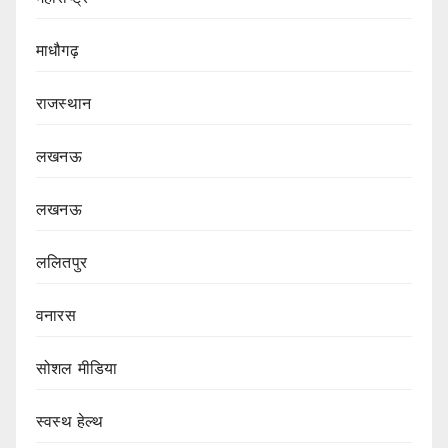
माधौगढ़
राजस्थान
लखनऊ
लखनऊ
ललितपुर
वनारस
सोशल मीडिया
स्वस्थ हेल्थ