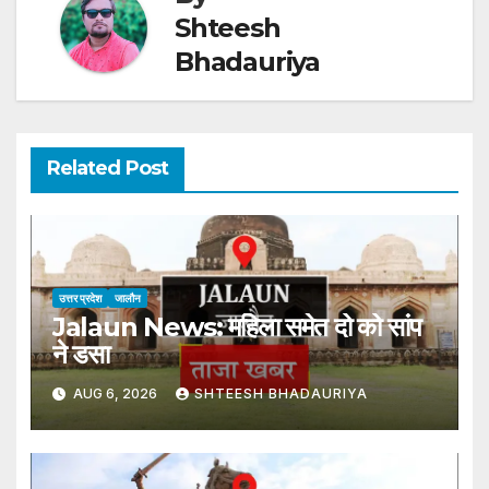
Shteesh
Bhadauriya
Related Post
उत्तर प्रदेश
जालौन
Jalaun News: महिला समेत दो को सांप
ने डसा
AUG 6, 2026
SHTEESH BHADAURIYA