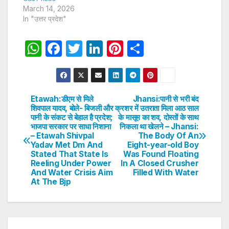
March 14, 2026
In "उत्तर प्रदेश"
W
F
T
Li
Pi
S
h
a
w
n
nt
h
at
c
itt
k
er
ar
s
e
er
e
e
e
Etawah:डीएम से मिले
Jhansi:पानी से भरी बंद
Post
शिवपाल यादव, बोले- बिजली और
क्रशर में उतराता मिला आठ साल
A
b
dI
st
पानी के संकट से बेहाल है प्रदेश;
के मासूम का शव, दोस्तों के साथ
navigation
p
o
n
भाजपा सरकार पर साधा निशाना
निकला था खेलने – Jhansi:
– Etawah Shivpal
The Body Of An
p
o
Yadav Met Dm And
Eight-year-old Boy
Stated That State Is
Was Found Floating
k
Reeling Under Power
In A Closed Crusher
And Water Crisis Aim
Filled With Water
At The Bjp