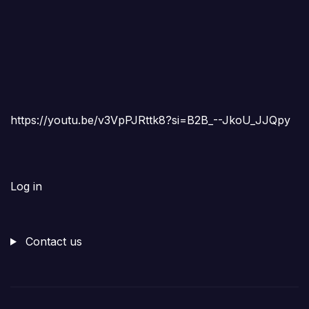
https://youtu.be/v3VpPJRttk8?si=B2B_--JkoU_JJQpy
Log in
Contact us