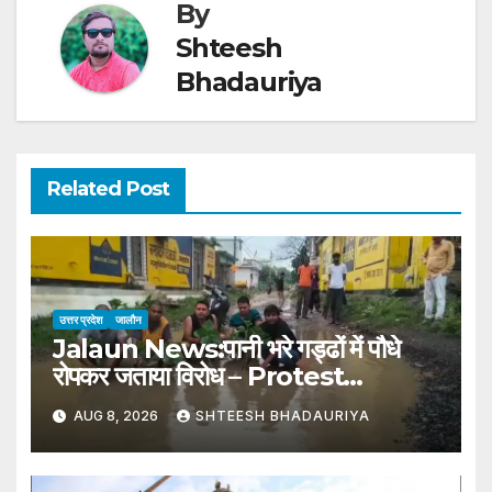
By
Shteesh
Bhadauriya
Related Post
उत्तर प्रदेश
जालौन
Jalaun News:पानी भरे गड्ढों में पौधे
रोपकर जताया विरोध – Protest
Registered By Planting
AUG 8, 2026
SHTEESH BHADAURIYA
Saplings In Water-filled
Potholes