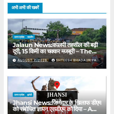
अभी अभी की खबरें
उत्तर प्रदेश
जालौन
Jalaun News:कालपी तहसील की बढ़ी
दूरी, 15 किमी का चक्कर मजबूरी – The
Distance To Kalpi Tehsil Has
AUGUST 7, 2026
SHTEESH BHADAURIYA
Increased, Forcing A 15 Km
Detour
उत्तर प्रदेश
झांसी
Jhansi News:जिम्मेदार के खिलाफ डीएम
को संबोधित ज्ञापन एसडीएम को दिया – A