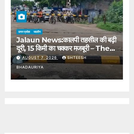
उत्तर प्रदेश
जालौन
उत्
Jalaun News:कालपी तहसील की बढ़ी
J
दूरी, 15 किमी का चक्कर मजबूरी – The
स
Distance To Kalpi Tehsil Has
S
AUGUST 7, 2026
SHTEESH
Increased, Forcing A 15 Km
W
BHADAURIYA
B
Detour