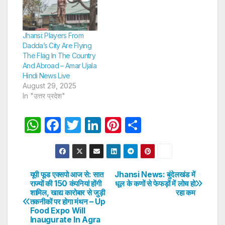
Jhansi: Players From
Dadda’s City Are Flying
The Flag In The Country
And Abroad – Amar Ujala
Hindi News Live
August 29, 2025
In "उत्तर प्रदेश"
W
F
T
Li
Pi
S
h
a
w
n
nt
h
at
c
itt
k
er
ar
s
e
er
e
e
e
यूपी फूड एक्सपो आज से: सात
Jhansi News: बुंदेलखंड में
Post
राज्यों की 150 कंपनियां होंगी
धूल के कणों से फेफड़ों में लोच हो
A
b
dI
st
शामिल, खाद्य कारोबार से जुड़ी
रहा कम
navigation
p
o
n
तकनीकों पर होगा मंथन – Up
Food Expo Will
p
o
Inaugurate In Agra