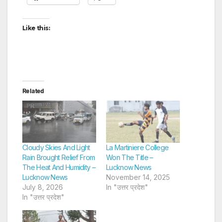
Like this:
Related
Cloudy Skies And Light
La Martiniere College
Rain Brought Relief From
Won The Title –
The Heat And Humidity –
Lucknow News
Lucknow News
November 14, 2025
July 8, 2026
In "उत्तर प्रदेश"
In "उत्तर प्रदेश"