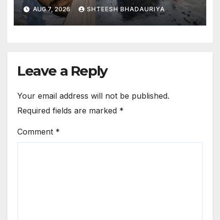
सूचना; बैरक में नहीं है टीवी – Umar
AUG 7, 2026
SHTEESH BHADAURIYA
Remained Unaware Of His
Brother Aban Ahmed Death
In Accident He Was Not
Informed Due To Security
Reasons
Leave a Reply
Your email address will not be published.
Required fields are marked
*
Comment
*