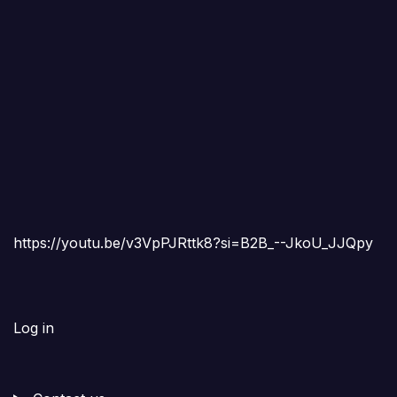
https://youtu.be/v3VpPJRttk8?si=B2B_--JkoU_JJQpy
Log in