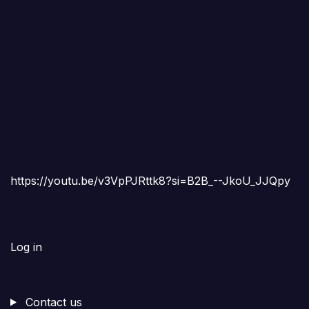
https://youtu.be/v3VpPJRttk8?si=B2B_--JkoU_JJQpy
Log in
Contact us