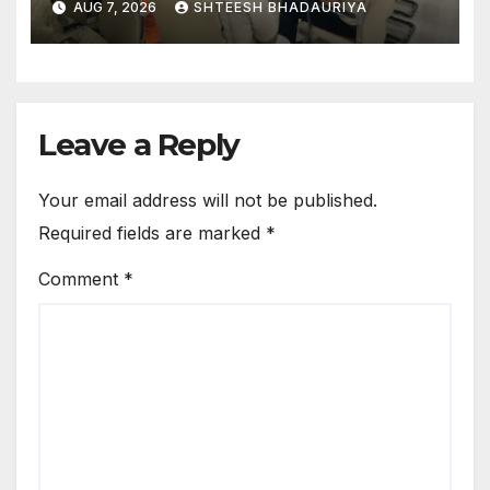
AUG 7, 2026
SHTEESH BHADAURIYA
Mathura Issues New
Janmashtami Bhandara
Rules: Permission Mandatory
Single-use Plastic Banned
Leave a Reply
Your email address will not be published.
Required fields are marked
*
Comment
*