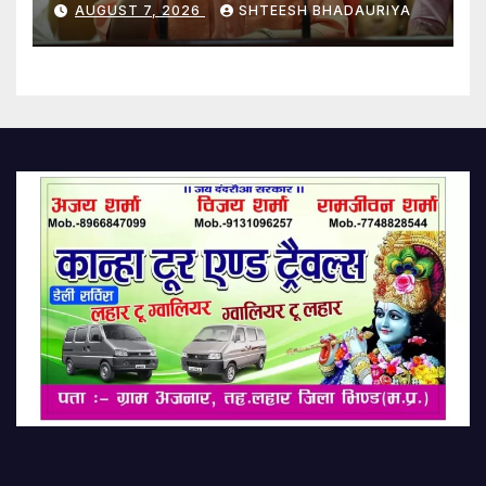
AUGUST 7, 2026
SHTEESH BHADAURIYA
Movement Effect: Up
Government To Gauge Youth
Sentiment, Independent
State Youth Commission To
Be Formed