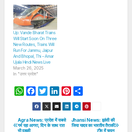
Up: Vande Bharat Trains
Will Start Soon On Three
New Routes, Trains Will
Run For Jammu, Jaipur
And Bhopal, Thi – Amar
Ujala Hindi News Live
March 26, 2025
In "उत्तर प्रदेश"
W
F
T
Li
Pi
S
h
a
w
n
nt
h
at
c
itt
k
er
ar
s
e
er
e
e
e
Agra News: प्रदेश में सबसे
Jhansi News: झांसी की
Post
गर्म रहा आगरा, दिन के साथ रात
जिया यादव का भारतीय तैराकी
A
b
dI
st
भी दहकी
टीम में चयन