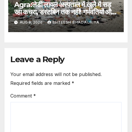
Agra:लेडी लायल अस्पताल में खुले में सड़
रहा कचरा, डस्टबिन तक नहीं! गर्भवतियों और
नवजातों पर संक्रमण का खतरा –
AUG 8, 2026
SHTEESH BHADAURIYA
Garbage Rotting In Open At
Lady Lyall Hospital, No
Dustbins Despite Repeated
Notices; Infection Risk Rises
Dur
Leave a Reply
Your email address will not be published.
Required fields are marked
*
Comment
*