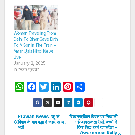
Woman Travelling From
Delhi To Bihar Gave Birth
To A Son In The Train –
Amar Ujala Hindi News
Live
January 2, 2025
In "उत्तर प्रदेश"
W
F
T
Li
Pi
S
h
a
w
n
nt
h
at
c
itt
k
er
ar
s
e
er
e
e
e
Etawah News: बहू से
विश्व साइकिल दिवस पर निकाली
Post
विवाद के बाद वृद्धा ने जहर खाया,
गई जागरूकता रैली, बच्चों ने
A
b
dI
st
भर्ती
दिया फिट रहने का संदेश –
navigation
p
o
n
Awareness Rally