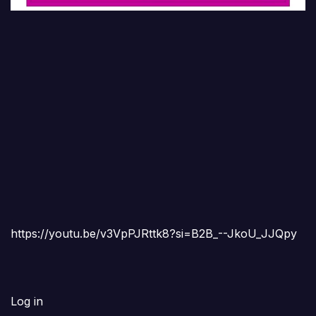
https://youtu.be/v3VpPJRttk8?si=B2B_--JkoU_JJQpy
Log in