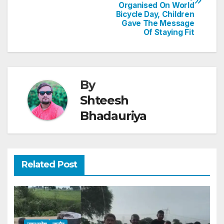
Organised On World
p
o
Bicycle Day, Children
Gave The Message
k
Of Staying Fit
By
Shteesh
Bhadauriya
Related Post