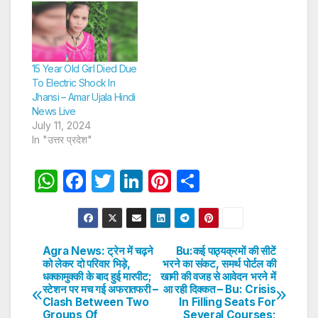
15 Year Old Girl Died Due
To Electric Shock In
Jhansi – Amar Ujala Hindi
News Live
July 11, 2024
In "उत्तर प्रदेश"
W
F
T
Li
Pi
S
h
a
w
n
nt
h
at
c
itt
k
er
ar
s
e
er
e
e
e
Agra News: ट्रेन में चढ़ने
Bu:कई पाठ्यक्रमों की सीटें
Post
को लेकर दो परिवार भिड़े,
भरने का संकट, समर्थ पोर्टल की
A
b
dI
st
धक्कामुक्की के बाद हुई मारपीट;
खामी की वजह से आवेदन भरने में
navigation
p
o
n
स्टेशन पर मच गई अफरातफरी –
आ रही दिक्कत – Bu: Crisis
Clash Between Two
In Filling Seats For
p
o
Groups Of
Several Courses;