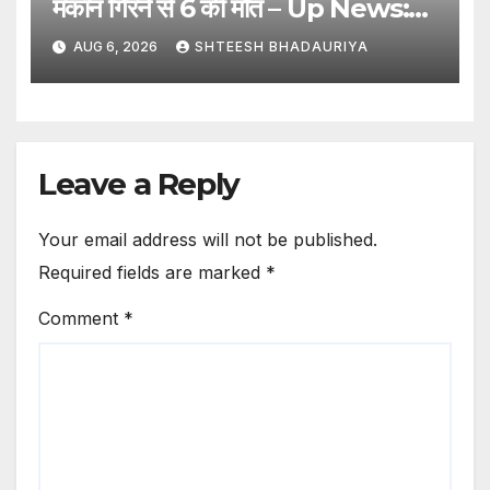
मकान गिरने से 6 की मौत – Up News:
Tragic Accident In
AUG 6, 2026
SHTEESH BHADAURIYA
Pratapgarh! 6 Dead After
House Collapses.
Leave a Reply
Your email address will not be published.
Required fields are marked
*
Comment
*