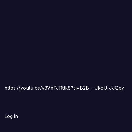
https://youtu.be/v3VpPJRttk8?si=B2B_--JkoU_JJQpy
Log in