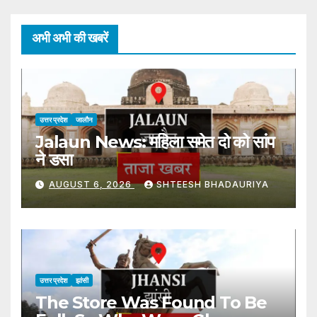
अभी अभी की खबरें
उत्तर प्रदेश
जालौन
Jalaun News: महिला समेत दो को सांप
ने डसा
AUGUST 6, 2026
SHTEESH BHADAURIYA
उत्तर प्रदेश
झांसी
The Store Was Found To Be