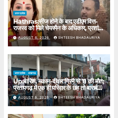
उत्तर प्रदेश
Hathras:सीज होने के बाद एडीएम वित्त-
राजस्व को मिले चेयरमैन के अधिकार, प्रशांत
बने नगर पालिका हाथरस प्रशासक – Adm
AUGUST 6, 2026
SHTEESH BHADAURIYA
Finance-revenue Gets The
Powers Of Hathras Municipal
Chairman
उत्तर प्रदेश
लखनऊ
Up:बारिश, मकान-दीवार गिरने से 11 की मौत;
प्रतापगढ़ में एक ही परिवार के छह तो बाराबंकी
में भाई-बहन की जान गई – 11 Killed In
AUGUST 6, 2026
SHTEESH BHADAURIYA
House And Wall Collapses
Amid Rains In Up