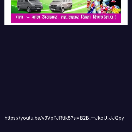
https://youtu.be/v3VpPJRttk8?si=B2B_--JkoU_JJQpy