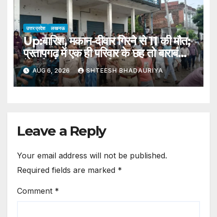
उत्तर प्रदेश
लखनऊ
Up:बारिश, मकान-दीवार गिरने से 11 की मौत;
प्रतापगढ़ में एक ही परिवार के छह तो बाराबंकी
में भाई-बहन की जान गई – 11 Killed In
AUG 6, 2026
SHTEESH BHADAURIYA
House And Wall Collapses
Amid Rains In Up
Leave a Reply
Your email address will not be published.
Required fields are marked
*
Comment
*