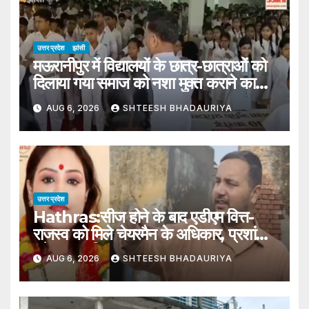
उत्तर प्रदेश
झांसी
मऊरानीपुर में विद्यालयों के छात्र-छात्राओं को
दिलाया गया समाज को नशा मुक्त कराने का
संकल्प
AUG 6, 2026
SHTEESH BHADAURIYA
उत्तर प्रदेश
Hathras:सीज होने के बाद एडीएम वित्त-
राजस्व को मिले चेयरमैन के अधिकार, प्रशांत
बने नगर पालिका हाथरस प्रशासक – Adm
AUG 6, 2026
SHTEESH BHADAURIYA
Finance-revenue Gets The
Powers Of Hathras Municipal
Chairman