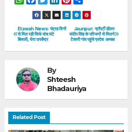
h
a
w
n
nt
h
at
c
itt
k
er
ar
s
e
er
e
e
e
Etawah News: पंद्रह दिनों
Jaunpur: प्राॅपर्टी डीलर
Post
से मिल रही सिर्फ पांच घंटे
संदीप सिंह के परिजनों से मिलने
A
b
dI
st
बिजली, घेरा उपकेंद्र
टेकारी गांव पहुंचे प्रदेश अध्यक्ष
navigation
p
o
n
p
o
k
By
Shteesh
Bhadauriya
Related Post