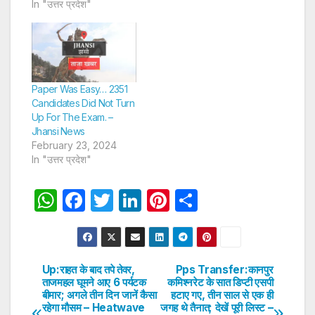
In "उत्तर प्रदेश"
Paper Was Easy… 2351
Candidates Did Not Turn
Up For The Exam. –
Jhansi News
February 23, 2024
In "उत्तर प्रदेश"
W
F
T
Li
Pi
S
h
a
w
n
nt
h
at
c
itt
k
er
ar
s
e
er
e
e
e
Up:राहत के बाद तपे तेवर,
Pps Transfer:कानपुर
Post
ताजमहल घूमने आए 6 पर्यटक
कमिश्नरेट के सात डिप्टी एसपी
A
b
dI
st
बीमार; अगले तीन दिन जानें कैसा
हटाए गए, तीन साल से एक ही
navigation
p
o
n
रहेगा मौसम – Heatwave
जगह थे तैनात; देखें पूरी लिस्ट –