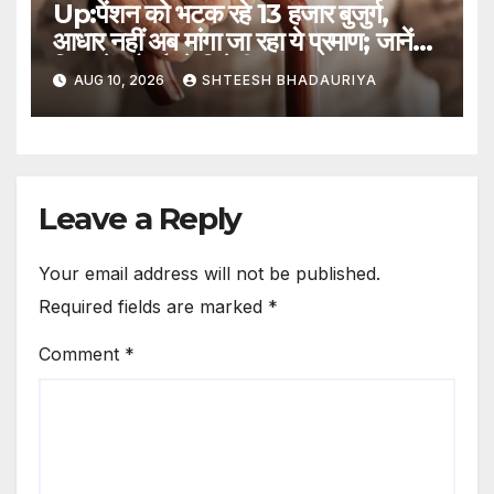
Up:पेंशन को भटक रहे 13 हजार बुजुर्ग,
आधार नहीं अब मांगा जा रहा ये प्रमाण; जानें
दिक्कतें और कैसे मिलेगी राहत? – 13
AUG 10, 2026
SHTEESH BHADAURIYA
Thousand Elderly Struggling
To Secure Their Pensions In
Lucknow Find Difficulties
And How Can Get Relief
Leave a Reply
Your email address will not be published.
Required fields are marked
*
Comment
*