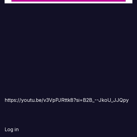
https://youtu.be/v3VpPJRttk8?si=B2B_--JkoU_JJQpy
Log in