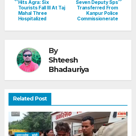
Hits Agra: Six
Seven Deputy Sps
p
o
Tourists Fall Ill At Taj
Transferred From
Mahal Three
Kanpur Police
k
Hospitalized
Commissionerate
By
Shteesh
Bhadauriya
Related Post
उत्तर प्रदेश
झांसी