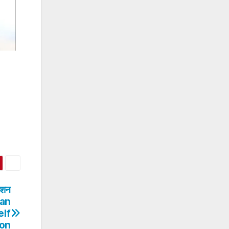
ंशन
Man
elf
ion