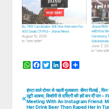
Bu: 1169 Candidates Will Give Interview For
Jhansi:दीक्षांत
400 Seats Of Phd – Jhansi News
कमेटियों का क
August 15, 2025
Ceremony To
In "उत्तर प्रदेश"
Administrati
June 7, 20
In "उत्तर प्रद
W
F
T
Li
Pi
S
h
a
w
n
nt
h
at
c
itt
k
er
ar
s
e
er
e
e
e
इंस्टा वाले दोस्त से पहली मुलाकात: बीयर पिलाई , फिर 
Post
A
b
dI
st
लूटी आबरू; किशोरी से दरिंदगी की हदें कर दीं पार – F
navigation
Meeting With An Instagram Friend: 
p
o
n
Her Drink Beer Then Raped Her In Tu