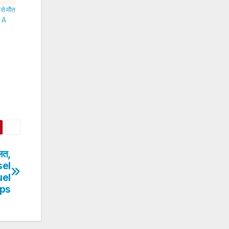
से मौत
 A
लत,
esel
uel
ps