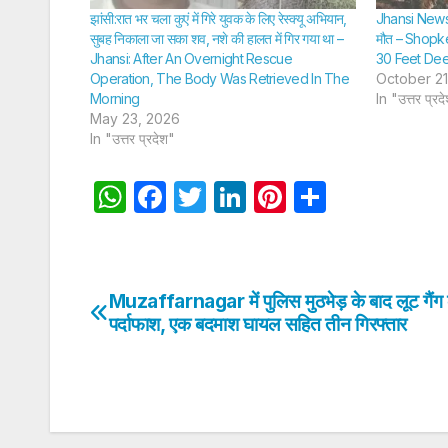
झांसी:रात भर चला कुएं में गिरे युवक के लिए रेस्क्यू अभियान,
Jhansi News:30
सुबह निकाला जा सका शव, नशे की हालत में गिर गया था –
मौत – Shopk
Jhansi: After An Overnight Rescue
30 Feet Dee
Operation, The Body Was Retrieved In The
October 21
Morning
In "उत्तर प्रद
May 23, 2026
In "उत्तर प्रदेश"
W
F
T
Li
Pi
S
h
a
w
n
nt
h
at
c
itt
k
er
ar
s
e
er
e
e
e
Muzaffarnagar में पुलिस मुठभेड़ के बाद लूट गैंग
Post
A
b
dI
st
पर्दाफाश, एक बदमाश घायल सहित तीन गिरफ्तार
navigation
p
o
n
p
o
k