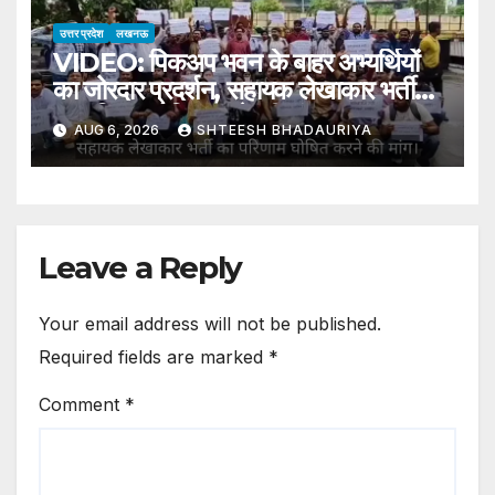
Leader
उत्तर प्रदेश
लखनऊ
VIDEO: पिकअप भवन के बाहर अभ्यर्थियों
का जोरदार प्रदर्शन, सहायक लेखाकार भर्ती
का परिणाम घोषित करने की मांग
AUG 6, 2026
SHTEESH BHADAURIYA
Leave a Reply
Your email address will not be published.
Required fields are marked
*
Comment
*