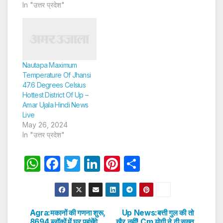
In "उत्तर प्रदेश"
Nautapa Maximum
Temperature Of Jhansi
47.6 Degrees Celsius
Hottest District Of Up –
Amar Ujala Hindi News
Live
May 26, 2024
In "उत्तर प्रदेश"
W
F
T
Li
Pi
S
h
a
w
n
nt
h
at
c
itt
k
er
ar
s
e
er
e
e
e
Agra:मकानों की गणना शुरू,
Up News:बत्ती गुल की तो
Post
8694 ब्लॉकों में घर पहुंचेंगे
खैर नहीं! Cm योगी ने दी सख्त