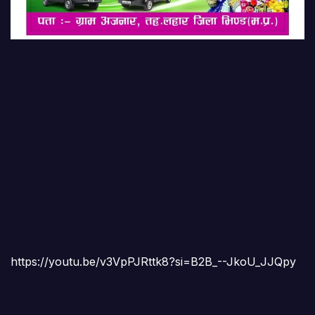
https://youtu.be/v3VpPJRttk8?si=B2B_--JkoU_JJQpy