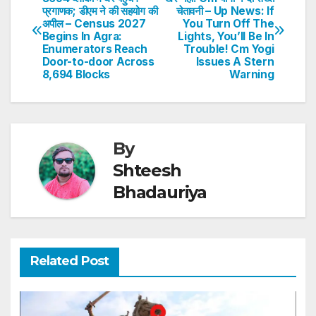
A
b
dI
st
प्रगाणक; डीएम ने की सहयोग की
चेतावनी – Up News: If
navigation
p
o
n
अपील – Census 2027
You Turn Off The
Begins In Agra:
Lights, You’ll Be In
p
o
Enumerators Reach
Trouble! Cm Yogi
Door-to-door Across
Issues A Stern
k
8,694 Blocks
Warning
By
Shteesh
Bhadauriya
Related Post