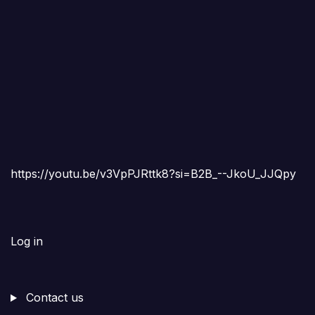
https://youtu.be/v3VpPJRttk8?si=B2B_--JkoU_JJQpy
Log in
Contact us