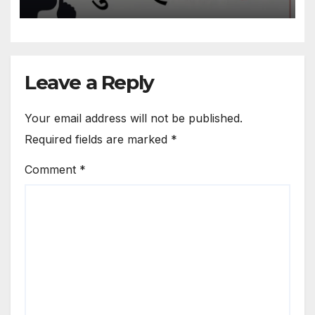
Following Guru Path And
Friends Turning Into
Strangers And Favors
Bestowed Upon Construction
Agency
Leave a Reply
Your email address will not be published.
Required fields are marked
*
Comment
*