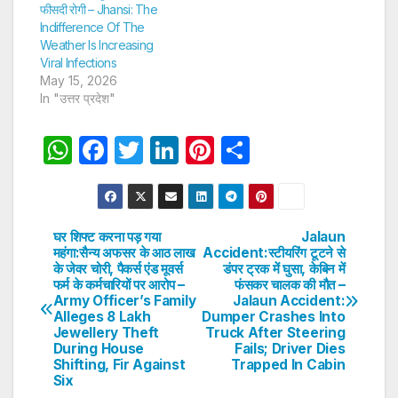
फीसदी रोगी – Jhansi: The
Indifference Of The
Weather Is Increasing
Viral Infections
May 15, 2026
In "उत्तर प्रदेश"
W
F
T
Li
Pi
S
h
a
w
n
nt
h
at
c
itt
k
er
ar
s
e
er
e
e
e
घर शिफ्ट करना पड़ गया
Jalaun
Post
महंगा:सैन्य अफसर के आठ लाख
Accident:स्टीयरिंग टूटने से
A
b
dI
st
के जेवर चोरी, पैकर्स एंड मूवर्स
डंपर ट्रक में घुसा, केबिन में
navigation
p
o
n
फर्म के कर्मचारियों पर आरोप –
फंसकर चालक की मौत –
Army Officer’s Family
Jalaun Accident:
p
o
Alleges 8 Lakh
Dumper Crashes Into
Jewellery Theft
Truck After Steering
k
During House
Fails; Driver Dies
Shifting, Fir Against
Trapped In Cabin
Six