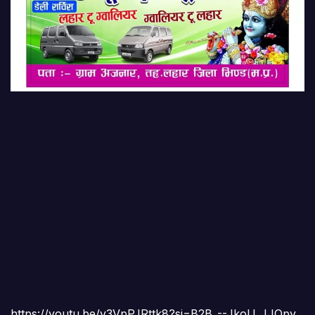
https://youtu.be/v3VpPJRttk8?si=B2B_--JkoU_JJQpy