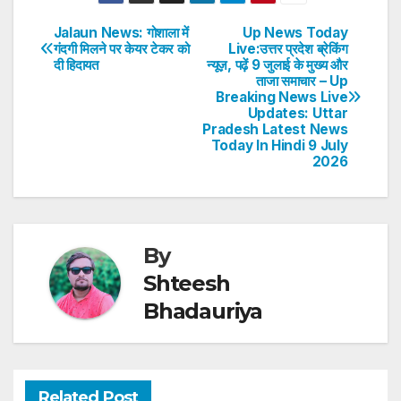
at
c
itt
k
er
ar
s
e
er
e
e
e
Jalaun News: गोशाला में
Up News Today
Post
गंदगी मिलने पर केयर टेकर को
Live:उत्तर प्रदेश ब्रेकिंग
A
b
dI
st
दी हिदायत
न्यूज़, पढ़ें 9 जुलाई के मुख्य और
navigation
p
o
n
ताजा समाचार – Up
Breaking News Live
p
o
Updates: Uttar
Pradesh Latest News
k
Today In Hindi 9 July
2026
By
Shteesh
Bhadauriya
Related Post