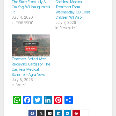
The State From July 8,
Cashless Medical
Cm Yogi Will Inaugurate It
Treatment From
Fr
Wednesday, 1.10 Crore
July 4, 2026
Children Will Also
In "उत्तर प्रदेश"
July 7, 2026
In "उत्तर प्रदेश"
Teachers Smiled After
Receiving Cards For The
Cashless Medical
Scheme. – Agra News
July 8, 2026
In "आगरा"
W
F
T
Li
Pi
S
h
a
w
n
nt
h