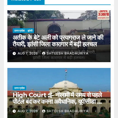
उत्तर प्रदेश
झांसी
अतीक के बेटे अली को प्रयागराज ले जाने की
तैयारी, झांसी जिला कारागार में बढ़ी हलचल
AUG 7, 2026
SHTEESH BHADAURIYA
उत्तर प्रदेश
High Court :ई- नीलामी में समय से पहले
पोर्टल बंद कर करना अवैधानिक, यूपीसीडा का
फैसला रद्द – High Court: Closing
AUG 7, 2026
SHTEESH BHADAURIYA
The Portal Prematurely