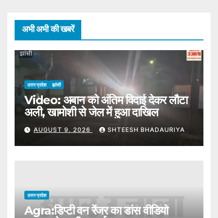
अभी अभी की खबरें
उत्तर प्रदेश
झांसी
Video: अबान को अंतिम विदाई देकर लौटा
अली, खामोशी से जेल में हुआ दाखिल
AUGUST 9, 2026
SHTEESH BHADAURIYA
उत्तर प्रदेश
Agra:डिप्टी वन रेंजर का डांस वीडियो