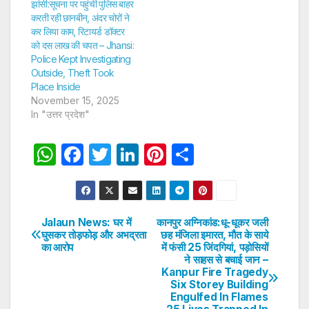
झांसी:सूचना पर पहुंची पुलिस बाहर
करती रही छानबीन, अंदर चोरों ने
कर लिया काम, रिटायर्ड डॉक्टर
को दस लाख की चपत – Jhansi:
Police Kept Investigating
Outside, Theft Took
Place Inside
November 15, 2025
In "उत्तर प्रदेश"
W
F
T
Li
Pi
S
h
a
w
n
nt
h
at
c
itt
k
er
ar
s
e
er
e
e
e
Jalaun News: घर में
कानपुर अग्निकांड:धू-धूकर जली
Post
घुसकर तोड़फोड़ और अभद्रता
छह मंजिला इमारत, मौत के साये
A
b
dI
st
का आरोप
में फंसी 25 जिंदगियां, पड़ोसियों
navigation
p
o
n
ने साहस से बचाई जान –
Kanpur Fire Tragedy
p
o
Six Storey Building
Engulfed In Flames
k