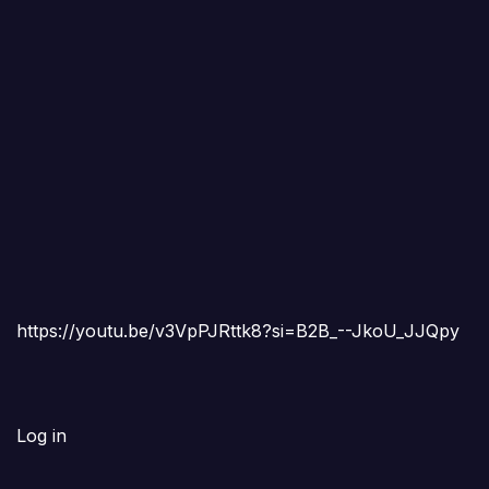
https://youtu.be/v3VpPJRttk8?si=B2B_--JkoU_JJQpy
Log in