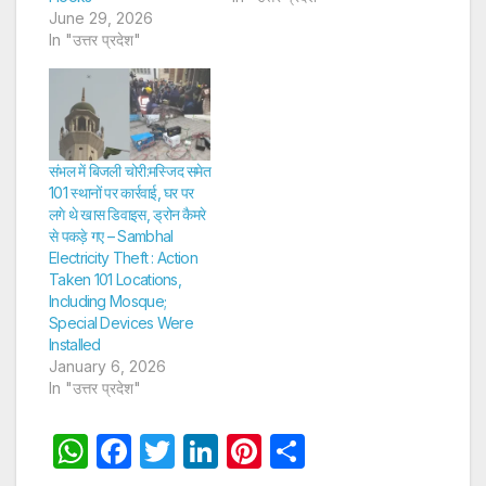
June 29, 2026
In "उत्तर प्रदेश"
संभल में बिजली चोरी:मस्जिद समेत
101 स्थानों पर कार्रवाई, घर पर
लगे थे खास डिवाइस, ड्रोन कैमरे
से पकड़े गए – Sambhal
Electricity Theft : Action
Taken 101 Locations,
Including Mosque;
Special Devices Were
Installed
January 6, 2026
In "उत्तर प्रदेश"
W
F
T
Li
Pi
S
h
a
w
n
nt
h