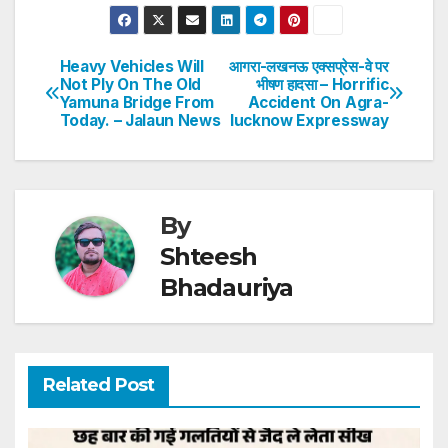
at
c
itt
k
er
ar
s
e
er
e
e
e
Heavy Vehicles Will
आगरा-लखनऊ एक्सप्रेस-वे पर
Post
Not Ply On The Old
भीषण हादसा – Horrific
A
b
dI
st
Yamuna Bridge From
Accident On Agra-
navigation
p
o
n
Today. – Jalaun News
lucknow Expressway
p
o
k
By
Shteesh
Bhadauriya
Related Post