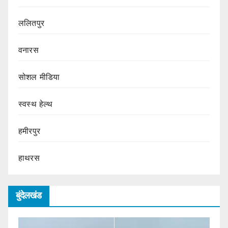
ललितपुर
वनारस
सोशल मीडिया
स्वस्थ हेल्थ
हमीरपुर
हाथरस
बुंदेलखंड