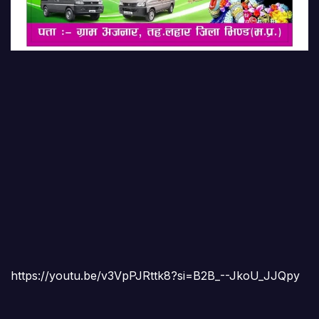
https://youtu.be/v3VpPJRttk8?si=B2B_--JkoU_JJQpy