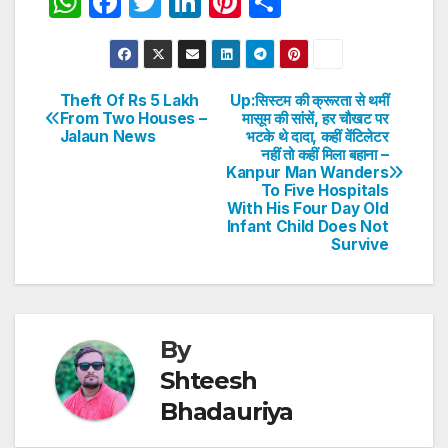
W
F
T
Li
Pi
S
h
a
w
n
nt
h
at
c
itt
k
er
ar
s
e
er
e
e
e
Theft Of Rs 5 Lakh
Up:सिस्टम की क्रूरता से थमीं
Post
From Two Houses –
मासूम की सांसें, हर चौखट पर
A
b
dI
st
Jalaun News
भटके थे दादा, कहीं वेंटिलेटर
navigation
p
o
n
नहीं तो कहीं मिला बहाना –
Kanpur Man Wanders
p
o
To Five Hospitals
With His Four Day Old
k
Infant Child Does Not
Survive
By
Shteesh
Bhadauriya