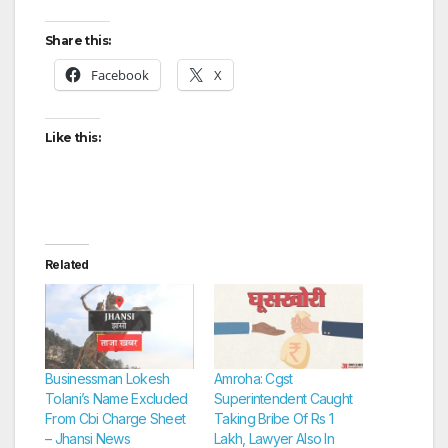
Share this:
Facebook
X
Like this:
Related
Businessman Lokesh
Amroha: Cgst
Tolani’s Name Excluded
Superintendent Caught
From Cbi Charge Sheet
Taking Bribe Of Rs 1
– Jhansi News
Lakh, Lawyer Also In