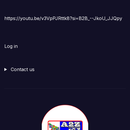
https://youtu.be/v3VpPJRttk8?si=B2B_--JkoU_JJQpy
Log in
Contact us